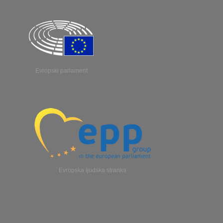
evropske demokracije, delo z evropskim poslancem pa
spremenila v deindustrializacijo Slovenije.«
je informativno in inkluzivno. Še enkrat hvala za
priložnost!« [LK1]Svobode?
Evropski parlament
Evropska ljudska stranka