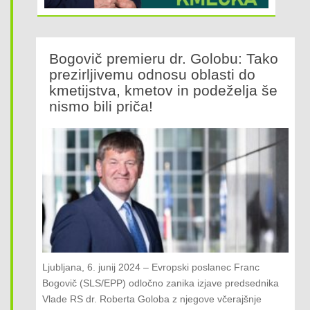
o
n
Bogovič premieru dr. Golobu: Tako
prezirljivemu odnosu oblasti do
kmetijstva, kmetov in podeželja še
nismo bili priča!
Ljubljana, 6. junij 2024 – Evropski poslanec Franc
Bogovič (SLS/EPP) odločno zanika izjave predsednika
Vlade RS dr. Roberta Goloba z njegove včerajšnje