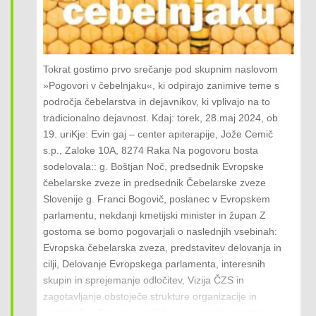
– 2027 vztrajno pozival k realnejšim rešitvam s področja
kmetijstva ter prehranske varnosti v Evropi – k zdravi
kmečki pameti. Pomembno je, da slovenske kmete v EP
zastopa nekdo, ki je sam kmet, ki dobro pozna razmere
Tokrat gostimo prvo srečanje pod skupnim naslovom
v sektorju, zna pravočasno opozoriti na probleme in je v
»Pogovori v čebelnjaku«, ki odpirajo zanimive teme s
Bruslju spoštovan in dobro prepoznan. V minulih letih
področja čebelarstva in dejavnikov, ki vplivajo na to
sem iskreno zagovarjal interese slovenskega kmeta in
tradicionalno dejavnost. Kdaj: torek, 28.maj 2024, ob
podeželja ter argumentirano in brez populizma
19. uriKje: Evin gaj – center apiterapije, Jože Cemič
opozarjal na zeleno-ideološke nesmisle, ki so v kot
s.p., Zaloke 10A, 8274 Raka Na pogovoru bosta
stiskali slovenske in evropske kmete. Zadnji dve leti
sodelovala:: g. Boštjan Noč, predsednik Evropske
sem aktivno delal na za kmete škodljivem predlogu
čebelarske zveze in predsednik Čebelarske zveze
Uredbe Evropske komisije o pesticidih (SUR). Kot
Slovenije g. Franci Bogovič, poslanec v Evropskem
pogajalec politične skupine EPP o tej zakonodaji sem
parlamentu, nekdanji kmetijski minister in župan Z
opozoril na potencialne hude posledice in na to, da
gostoma se bomo pogovarjali o naslednjih vsebinah:
bruseljski uradniki ne morejo odločati, kje v Sloveniji
Evropska čebelarska zveza, predstavitev delovanja in
lahko ali ne smemo škropiti. Za Slovenijo je bila
cilji, Delovanje Evropskega parlamenta, interesnih
predlagana absolutna prepoved uporabe pesticidov na
skupin in sprejemanje odločitev, Vizija ČZS in
kar 41 % vseh kmetijskih površin, kar bi pomenilo
zagotavljanje obstoječe strukture organizacije in
katastrofalno zmanjšanje pridelane hrane po
podmladka, Evropska politika in evropska sredstva,