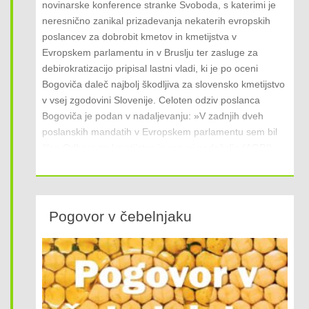
novinarske konference stranke Svoboda, s katerimi je
neresnično zanikal prizadevanja nekaterih evropskih
poslancev za dobrobit kmetov in kmetijstva v
Evropskem parlamentu in v Bruslju ter zasluge za
debirokratizacijo pripisal lastni vladi, ki je po oceni
Bogoviča daleč najbolj škodljiva za slovensko kmetijstvo
v vsej zgodovini Slovenije. Celoten odziv poslanca
Bogoviča je podan v nadaljevanju: »V zadnjih dveh
poslanskih mandatih v Evropskem parlamentu sem bil
član Odbora za kmetijstvo in razvoj podeželja (AGRI),
obakrat edini poslanec iz Slovenije. V tem odboru sem
že v prvem mandatu pričel voditi iniciativo »Pametne
vasi«, ki je postala del Dolgoročne vizije za podeželska
območja EU, ki odgovarja na izzive poseljenosti in
Pogovor v čebelnjaku
gospodarske aktivnosti podeželja. Bil sem tudi pogajalec
politične skupine EPP pri pripravi poročila o Dolgoročni
viziji za podeželska območja EU. S svojim zelo
proaktivnim delom v odboru AGRI sem bil neomajen in
trden zagovornik slovenskih kmetov v Bruslju in pri
sprejemanju Skupne kmetijske politike za obdobje 2021