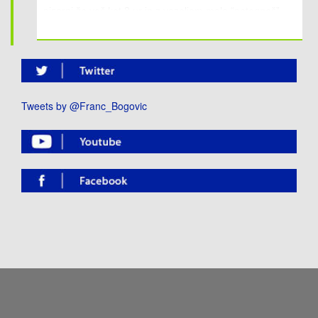
Evropskem parlamentu kot na Evropski komisiji. Danes
pisarni že več kot 8 ur in z veseljem malo “potegneš”.
si v EU nihče več ne zna predstavljati energetske
Kar pa se tiče dela in pogovora z gospodom
varnosti, suverenosti in prehoda v nizkoogljično družbo
Bogovičem, zelo hitro razbereš, da je razgledan, da se
brez podaljšanja delovanja obstoječih jedrskih elektrarn,
na teme, katere zagovarja, res spozna in je zelo prijetna
brez gradnje vsaj 50 – 70 novih jedrskih elektrarn in
oseba za pogovor. Glede delovnih navad pa je Franc
brez SMR reaktorjev, ki bodo razogljičili daljinsko
Bogovič vedno v pogonu, prvi v pisarni in zadnji iz nje,
ogrevanje in težke industrijske procese. EU mora na
Tweets by @Franc_Bogovic
vedno je eden tistih, ki je pripravljen storiti vse za
podnebne spremembe odgovoriti z zelo hitrim
Slovenijo in Evropo po zdravi pameti in ne z ideološkim
prehodom v nizkoogljično družbo. Elektrifikacija
pristopom “z glavo skozi zid”. Še ena stvar, ki sem jo
prometa, ogrevanje objektov s toplotnimi črpalkami,
opazil pri delu s poslancem in po pogovorih z njim: zna
vključitev vodika v tovorni promet in industrijo prinašajo
odlično sodelovati s posamezniki tudi iz drugih političnih
bistveno večje potrebe po nizkoogljični električni
skupin, in, ko imajo problem ali skupno temo, se
energiji. Vojna v Ukrajini je še dodatno pokazala, kako
potrudijo najti skupne rešitve. Skratka, g. Bogovič zna
pomembna je energetska varnost za EU in vsako
presegati ideološke okvire in delati brez zamer. To se je
državo članico posebej. Slovenija bo morala v
zelo dobro videlo, ko sta skupaj s poslancem iz druge
prihodnjem desetletju podvojiti proizvodnjo nizkoogljične
politične skupine v Evropskem parlamentu organizirala
električne energije, zato moramo hitro sprejemati
prvi forum o integraciji električnega trga. Z vsem tem v
odločitve za umestitev novih hidroelektrarn, sončnih,
mislih lahko rečem, da je delo v Evropskem parlamentu
vetrnih elektrarn in se odločiti za drugi blok NEK, v
edinstvena priložnost za spoznavanje sistema delovanja
nasprotnem primeru se bo v Sloveniji dekarbonizacija