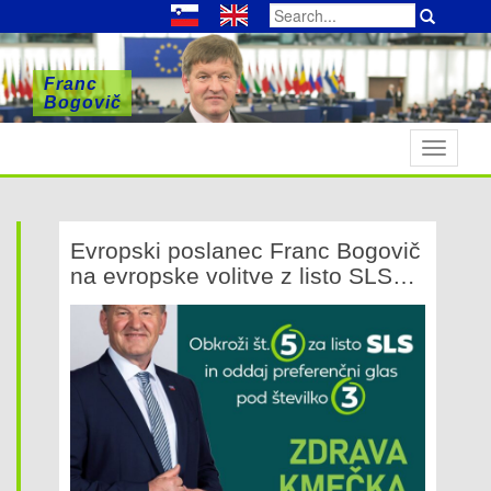
Search
for:
Franc
Franc
Franc
Bogovič
Bogovič
Bogovič
T
o
g
g
Evropski poslanec Franc Bogovič
l
na evropske volitve z listo SLS
e
pod preferenčno številko 3
n
a
v
i
g
a
t
i