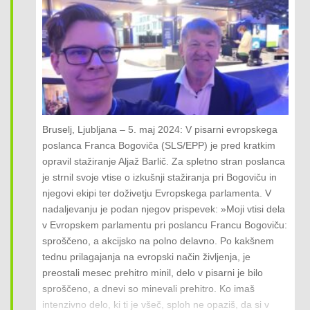
Slovenije, ki omogočajo prehod v nizkoogljično družbo z
vključitvijo jedrske energije v kombinacijo energetskih
virov, in sicer skozi tri vidike: strokovno-gospodarskega,
energetskega in političnega. Na konferenci, ki se je je
udeležilo prek 100 slovenskih in mednarodnih
strokovnjakov iz energetike, gospodarstva, akademije in
političnih odločevalcev, je bila jasno izražena nujnost in
podpora tudi za gradnjo JEK 2 v Sloveniji. Prav
Bruselj, Ljubljana – 5. maj 2024: V pisarni evropskega
zaključki konference so bili nato odlično izhodišče za
poslanca Franca Bogoviča (SLS/EPP) je pred kratkim
pripravo Poročila o malih modularnih reaktorjih (SMR) in
opravil stažiranje Aljaž Barlič. Za spletno stran poslanca
jedrski energiji, ki ga je v Evropskem parlamentu v
je strnil svoje vtise o izkušnji stažiranja pri Bogoviču in
lanskem letu na lastno pobudo pripravil poslanec Franc
njegovi ekipi ter doživetju Evropskega parlamenta. V
Bogovič in je nato decembra 2023 dobilo zgodovinsko –
nadaljevanju je podan njegov prispevek: »Moji vtisi dela
kar ⅔ – podporo vseh glasujočih evropskih poslancev
v Evropskem parlamentu pri poslancu Francu Bogoviču:
na plenarnem zasedanju Evropskega parlamenta. S
sproščeno, a akcijsko na polno delavno. Po kakšnem
tem v zvezi je Bogovič poudaril: “Naša lanska
tednu prilagajanja na evropski način življenja, je
konferenca in nato še moje Poročilo o malih modularnih
preostali mesec prehitro minil, delo v pisarni je bilo
reaktorjih sta dokončno postavila jedrsko energijo v
sproščeno, a dnevi so minevali prehitro. Ko imaš
enakovreden položaj z drugimi nizkoogljičnimi viri tako v
intenzivno delo, ki ti je všeč, sploh ne opaziš, da si v