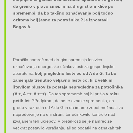
da gremo v pravo smer, in na drugi strani kliče po
spremembi, da bo takšno označevanje bolj točno
oziroma bolj jasno za potrošnike,? je izpostavil
Bogovič.
Poročilo namreč med drugim spreminja lestvico
označevanja energetske učinkovitosti za gospodinjske
aparate na
bolj pregledno lestvico od A do G
.
Ta bo
zamenjala trenutno veljavno lestvico, ki z velikim
številom plusov že postaja nepregledna za potrošnika
(A +, A ++, A +++)
. Do teh sprememb naj bi prišlo
v roku
petih let
. ?Podpiram, da se te oznake spremenijo, da
gredo v razredih od A do G in da imamo zopet možnosti za
napredovanje na eni strani, ter učinkovito kontrolo nad
izvajanem teh ukrepov. V preteklosti se je namreč že
večkrat postavilo vprašanje, ali so podatki na oznakah teh