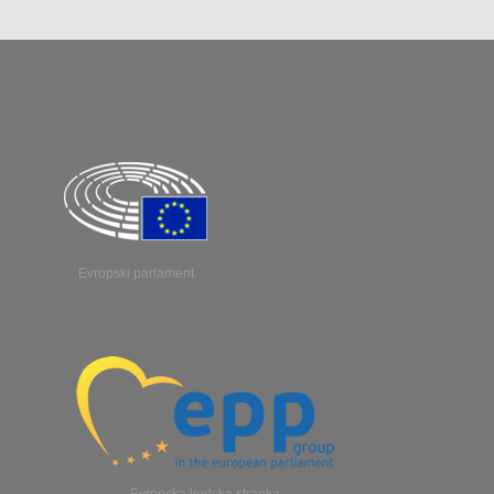
Evropski parlament
Evropska ljudska stranka