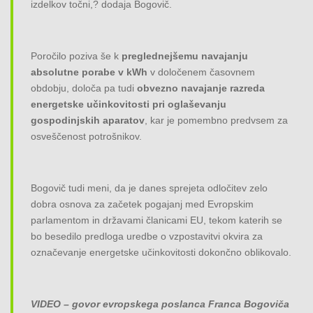
izdelkov točni,? dodaja Bogovič.
Poročilo poziva še k
preglednejšemu navajanju
absolutne porabe v kWh
v določenem časovnem
obdobju, določa pa tudi
obvezno navajanje razreda
energetske učinkovitosti pri oglaševanju
gospodinjskih aparatov
, kar je pomembno predvsem za
osveščenost potrošnikov.
Bogovič tudi meni, da je danes sprejeta odločitev zelo
dobra osnova za začetek pogajanj med Evropskim
parlamentom in državami članicami EU, tekom katerih se
bo besedilo predloga uredbe o vzpostavitvi okvira za
označevanje energetske učinkovitosti dokončno oblikovalo.
VIDEO – govor evropskega poslanca Franca Bogoviča