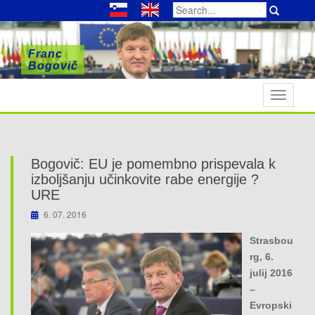
Search
for:
Franc
Franc
Franc
Bogovič
Bogovič
Bogovič
T
o
g
g
l
Bogovič: EU je pomembno prispevala k
e
izboljšanju učinkovite rabe energije ?
n
URE
a
6. 07. 2016
v
Strasbou
i
rg, 6.
g
julij 2016
a
–
t
Evropski
i