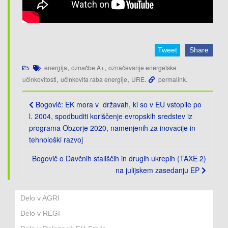
Tweet
Share
,
,
energija
označbe A+
označevanje energetske
,
,
.
.
učinkovitosti
učinkovita raba energije
URE
permalink
Post
Bogovič: EK mora v državah, ki so v EU vstopile po
navigation
l. 2004, spodbuditi koriščenje evropskih sredstev iz
programa Obzorje 2020, namenjenih za inovacije in
tehnološki razvoj
Bogovič o Davčnih stališčih in drugih ukrepih (TAXE 2)
na julijskem zasedanju EP
Delo v AGRI
Delo v REGI