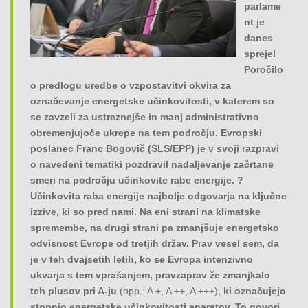
parlame
o
nt je
n
danes
sprejel
Poročilo
o predlogu uredbe o vzpostavitvi okvira za
označevanje energetske učinkovitosti, v katerem so
se zavzeli za ustreznejše in manj administrativno
obremenjujoče ukrepe na tem področju. Evropski
poslanec Franc Bogovič (SLS/EPP) je v svoji razpravi
o navedeni tematiki pozdravil nadaljevanje začrtane
smeri na področju učinkovite rabe energije. ?
Učinkovita raba energije najbolje odgovarja na ključne
izzive, ki so pred nami. Na eni strani na klimatske
spremembe, na drugi strani pa zmanjšuje energetsko
odvisnost Evrope od tretjih držav. Prav vesel sem, da
je v teh dvajsetih letih, ko se Evropa intenzivno
ukvarja s tem vprašanjem, pravzaprav že zmanjkalo
teh plusov pri A-ju
(opp.: A +, A ++, A +++),
ki označujejo
stopnjo energetske učinkovitosti aparatov. To govori,