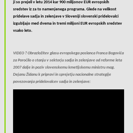
ji so prejeli v letu 2014 kar 900 milijonov EUR evropskih
sredstev iz za to namenjenega programa. Glede na velikost
pridelave sadja in zelenjave v Sloveniji slovenski pridelovalci
izgubljajo med dvema in tremi milijoni EUR evropskih sredstev
vsako leto.
VIDEO ? Obrazložitev glasu evropskega poslanca Franca Bogoviča
za Poročilo o stanju v sektorju sadja in zelenjave od reforme leta
2007 dalje in poziv slovenskemu kmetijskemu ministru mag.
Dejanu Židanu k pripravi in sprejetju nacionalne strategije
povezovanja pridelovalcev sadja in zelenjave: