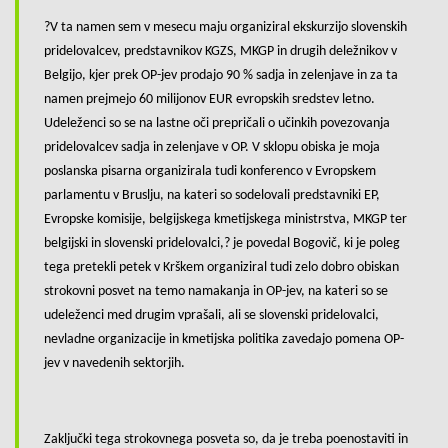
?V ta namen sem v mesecu maju organiziral ekskurzijo slovenskih
pridelovalcev, predstavnikov KGZS, MKGP in drugih deležnikov v
Belgijo, kjer prek OP-jev prodajo 90 % sadja in zelenjave in za ta
namen prejmejo 60 milijonov EUR evropskih sredstev letno.
Udeleženci so se na lastne oči prepričali o učinkih povezovanja
pridelovalcev sadja in zelenjave v OP. V sklopu obiska je moja
poslanska pisarna organizirala tudi konferenco v Evropskem
parlamentu v Bruslju, na kateri so sodelovali predstavniki EP,
Evropske komisije, belgijskega kmetijskega ministrstva, MKGP ter
belgijski in slovenski pridelovalci,? je povedal Bogovič, ki je poleg
tega pretekli petek v Krškem organiziral tudi zelo dobro obiskan
strokovni posvet na temo namakanja in OP-jev, na kateri so se
udeleženci med drugim vprašali, ali se slovenski pridelovalci,
nevladne organizacije in kmetijska politika zavedajo pomena OP-
jev v navedenih sektorjih.
Zaključki tega strokovnega posveta so, da je treba poenostaviti in