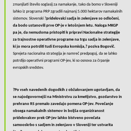
zmanjšati število soglasij za namakanje, tako da bomo v Sloveniji
lahko iz programa PRP zgradili najmanj 5.000 hektarov namakalnih
sistemov. Slovenski ?
pridelovalci sadja in zelenjave so odločeni,
da bodo ustanovili prve OP-je v letošnjem letu. Naloga MKGP
pa je, da nemudoma pristopiti k pripravi Nacionalne strategije
za trajnostne operativne programe na trgu sadja in zelenjave,
ki jo mora potrditi tudi Evropska komisija,? poziva Bogovič.
Sprejeta nacionalna strategija je namreč predpogoj, da se lahko
potrdijo operativni programi OP-jev, ki so osnova za črpanje
evropskih sredstev.
?Po vseh navedenih dogodkih z obžalovanjem ugotavljam, da
se najodgovornejši na Ministrstvu za kmetijstvo, gozdarstvo in
prehrano RS premalo zavedajo pomena OP-jev. Povečanje
obsega namakalnih sistemov in boljša organiziranost
pridelovalcev prek OP-jev lahko bistveno povečata
samooskrbo s sadjem in zelenjavo v Sloveniji ter ustvarita