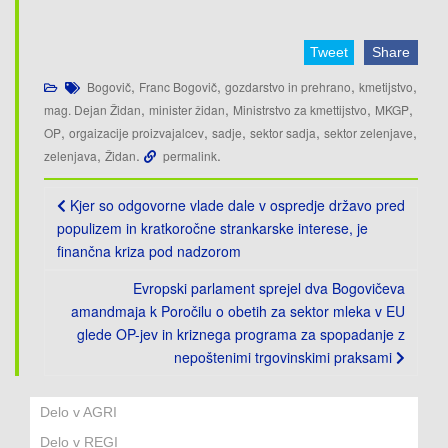
Tweet
Share
,
,
,
,
Bogovič
Franc Bogovič
gozdarstvo in prehrano
kmetijstvo
,
,
,
,
mag. Dejan Židan
minister židan
Ministrstvo za kmettijstvo
MKGP
,
,
,
,
,
OP
orgaizacije proizvajalcev
sadje
sektor sadja
sektor zelenjave
,
.
.
zelenjava
Židan
permalink
Post
Kjer so odgovorne vlade dale v ospredje državo pred
navigation
populizem in kratkoročne strankarske interese, je
finančna kriza pod nadzorom
Evropski parlament sprejel dva Bogovičeva
amandmaja k Poročilu o obetih za sektor mleka v EU
glede OP-jev in kriznega programa za spopadanje z
nepoštenimi trgovinskimi praksami
Delo v AGRI
Delo v REGI