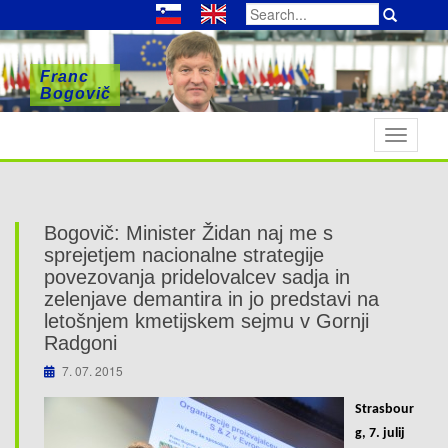
Search
for:
Franc
Franc
Franc
Bogovič
Bogovič
Bogovič
T
o
g
g
l
Bogovič: Minister Židan naj me s
e
sprejetjem nacionalne strategije
n
povezovanja pridelovalcev sadja in
zelenjave demantira in jo predstavi na
a
letošnjem kmetijskem sejmu v Gornji
v
Radgoni
i
g
7. 07. 2015
a
Strasbour
t
g, 7. julij
i