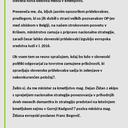
številna nova delovna mesta v kmetijstvu.
Preseneča me, da, kljub jasnim opozorilom pridelovalcev,
predlogom, ki so jih dobili s strani velikih poznavalcev OP-jev
med obiskom v Belgiji, na našem strokovnem posvetu v
Krškem, ministrstvo zamuja s pripravo nacionalne strategije,
zaradi česar lahko slovenski pridelovalci izgubijo evropska
sredstva tudi v l. 2016.
Ob vsem tem se resno sprašujem, kdaj bo kdo v slovenski
politiki odgovarjal za tovrstne zamujene priložnosti, ki
spravljajo slovenske pridelovalce sadja in zelenjave v
nekonkurenčen položaj?.
Želim si, da me minister za kmetijstvo mag. Dejan Židan z ekipo
s sprejetjem nacionalne strategije povezovanja v prihodnjih
dveh mesecih demantira in strategijo predstavi na letošnjem
kmetijskem sejmu v Gornji Radgoni!? poziva ministra mag.
Židana evropski poslanec Franc Bogovič.