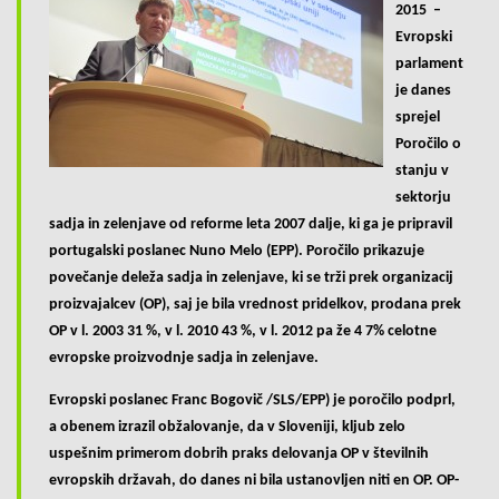
o
2015 –
n
Evropski
parlament
je danes
sprejel
Poročilo o
stanju v
sektorju
sadja in zelenjave od reforme leta 2007 dalje, ki ga je pripravil
portugalski poslanec Nuno Melo (EPP). Poročilo prikazuje
povečanje deleža sadja in zelenjave, ki se trži prek organizacij
proizvajalcev (OP), saj je bila vrednost pridelkov, prodana prek
OP v l. 2003 31 %, v l. 2010 43 %, v l. 2012 pa že 4 7% celotne
evropske proizvodnje sadja in zelenjave.
Evropski poslanec Franc Bogovič /SLS/EPP) je poročilo podprl,
a obenem izrazil obžalovanje, da v Sloveniji, kljub zelo
uspešnim primerom dobrih praks delovanja OP v številnih
evropskih državah, do danes ni bila ustanovljen niti en OP. OP-