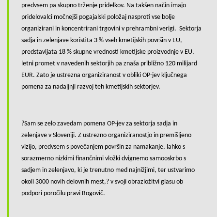
predvsem pa skupno trženje pridelkov. Na takšen način imajo
pridelovalci močnejši pogajalski položaj nasproti vse bolje
organizirani in koncentrirani trgovini v prehrambni verigi. Sektorja
sadja in zelenjave koristita 3 % vseh kmetijskih površin v EU,
predstavljata 18 % skupne vrednosti kmetijske proizvodnje v EU,
letni promet v navedenih sektorjih pa znaša približno 120 milijard
EUR. Zato je ustrezna organiziranost v obliki OP-jev ključnega
pomena za nadaljnji razvoj teh kmetijskih sektorjev.
?Sam se zelo zavedam pomena OP-jev za sektorja sadja in
zelenjave v Sloveniji. Z ustrezno organiziranostjo in premišljeno
vizijo, predvsem s povečanjem površin za namakanje, lahko s
sorazmerno nizkimi finančnimi vložki dvignemo samooskrbo s
sadjem in zelenjavo, ki je trenutno med najnižjimi, ter ustvarimo
okoli 3000 novih delovnih mest,? v svoji obrazložitvi glasu ob
podpori poročilu pravi Bogovič.