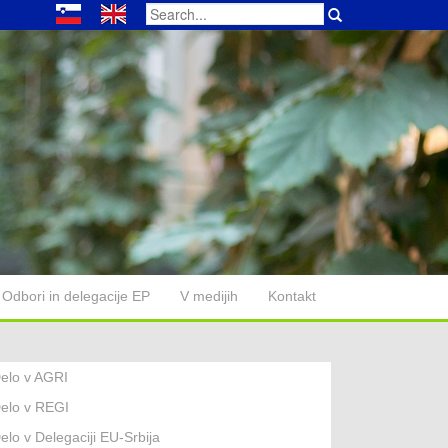
Search
for:
Odbori in delegacije EP
V medijih
Kontakt
elo v AGRI
elo v REGI
elo v Delegaciji EU-Srbija