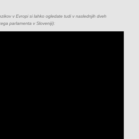
ezikov v Evropi si lahko ogledate tudi v naslednjih dveh
kega parlamenta v Sloveniji):