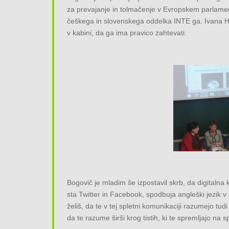
za prevajanje in tolmačenje v Evropskem parlamen
češkega in slovenskega oddelka INTE ga. Ivana Hla
v kabini, da ga ima pravico zahtevati.
Bogovič je mladim še izpostavil skrb, da digitalna 
sta Twitter in Facebook, spodbuja angleški jezik 
želiš, da te v tej spletni komunikaciji razumejo tud
da te razume širši krog tistih, ki te spremljajo na 