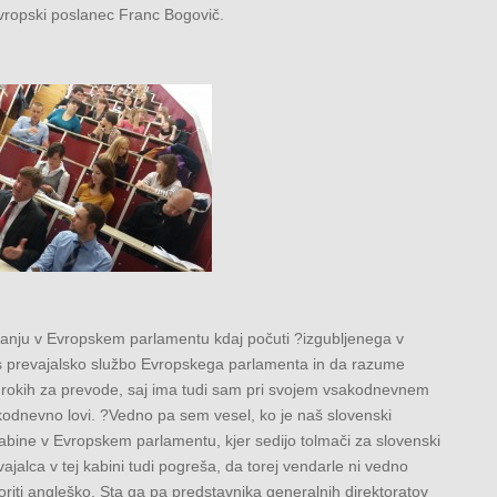
 evropski poslanec Franc Bogovič.
janju v Evropskem parlamentu kdaj počuti ?izgubljenega v
n s prevajalsko službo Evropskega parlamenta in da razume
ih rokih za prevode, saj ima tudi sam pri svojem vsakodnevnem
sakodnevno lovi. ?Vedno pa sem vesel, ko je naš slovenski
kabine v Evropskem parlamentu, kjer sedijo tolmači za slovenski
evajalca v tej kabini tudi pogreša, da torej vendarle ni vedno
riti angleško. Sta ga pa predstavnika generalnih direktoratov