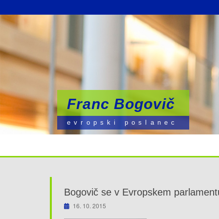
Franc Bogovič
Franc Bogovič
Franc Bogovič
evropski poslanec
evropski poslanec
evropski poslanec
Bogovič se v Evropskem parlamentu
16. 10. 2015