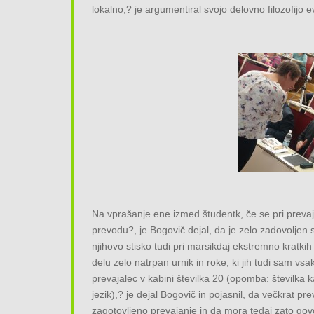
lokalno,? je argumentiral svojo delovno filozofijo
Na vprašanje ene izmed študentk, če se pri preva
prevodu?, je Bogovič dejal, da je zelo zadovolje
njihovo stisko tudi pri marsikdaj ekstremno kratk
delu zelo natrpan urnik in roke, ki jih tudi sam v
prevajalec v kabini številka 20 (opomba: številka 
jezik),? je dejal Bogovič in pojasnil, da večkrat pr
zagotovljeno prevajanje in da mora tedaj zato govo