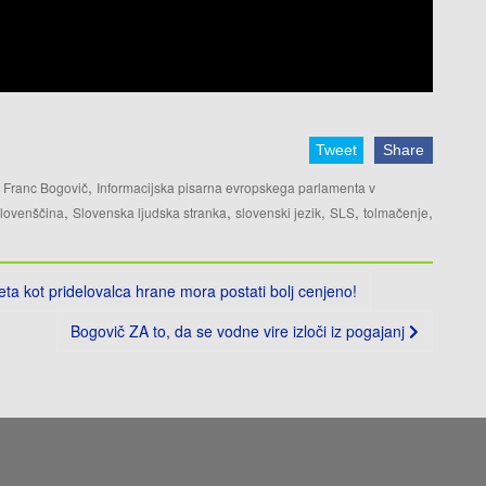
Tweet
Share
,
,
Franc Bogovič
Informacijska pisarna evropskega parlamenta v
,
,
,
,
,
lovenščina
Slovenska ljudska stranka
slovenski jezik
SLS
tolmačenje
 kot pridelovalca hrane mora postati bolj cenjeno!
Bogovič ZA to, da se vodne vire izloči iz pogajanj