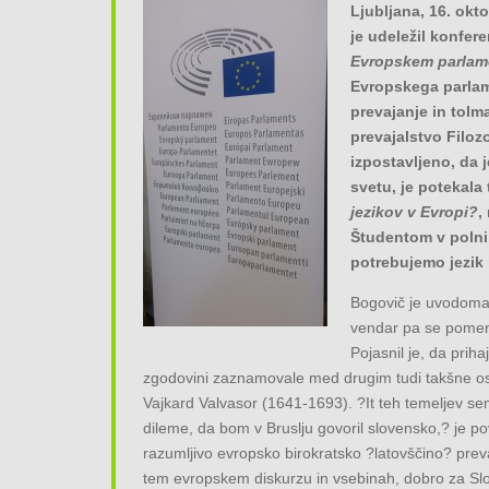
Ljubljana, 16. ok
je udeležil konfer
Evropskem parlam
Evropskega parlam
prevajanje in tol
prevajalstvo Filozo
izpostavljeno, da j
svetu, je potekala
jezikov v Evropi?
,
Študentom v polni 
potrebujemo jezik 
Bogovič je uvodoma 
vendar pa se pomena
Pojasnil je, da priha
zgodovini zaznamovale med drugim tudi takšne oseb
Vajkard Valvasor (1641-1693). ?It teh temeljev sem
dileme, da bom v Bruslju govoril slovensko,? je po
razumljivo evropsko birokratsko ?latovščino? preva
tem evropskem diskurzu in vsebinah, dobro za Slov