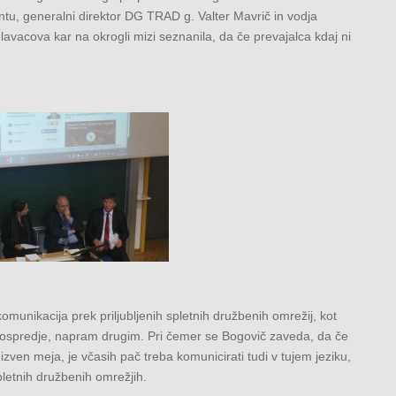
tu, generalni direktor DG TRAD g. Valter Mavrič in vodja
vacova kar na okrogli mizi seznanila, da če prevajalca kdaj ni
komunikacija prek priljubljenih spletnih družbenih omrežij, kot
v ospredje, napram drugim. Pri čemer se Bogovič zaveda, da če
i izven meja, je včasih pač treba komunicirati tudi v tujem jeziku,
spletnih družbenih omrežjih.