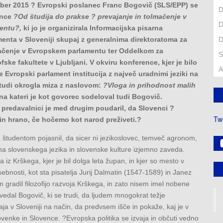
tober 2015 ? Evropski poslanec Franc Bogovič (SLS/EPP) se
D
ence
?Od študija do prakse ? prevajanje in tolmačenje v
D
entu?,
ki jo je organizirala Informacijska pisarna
enta v Sloveniji skupaj z generalnima direktoratoma za
D
mačenje v Evropskem parlamentu ter Oddelkom za
S
fske fakultete v Ljubljani. V okviru konference, kjer je bilo
A
e Evropski parlament institucija z največ uradnimi jeziki na
 tudi okrogla miza z naslovom:
?Vloga in prihodnost malih
 na kateri je kot govorec sodeloval tudi Bogovič.
predavalnici je med drugim poudaril, da Slovenci ?
Tw
in hrano, če hočemo kot narod preživeti.?
študentom pojasnil, da sicer ni jezikoslovec, temveč agronom,
 slovenskega jezika in slovenske kulture izjemno zaveda.
ja iz Krškega, kjer je bil dolga leta župan, in kjer so mesto v
nosti, kot sta pisatelja Jurij Dalmatin (1547-1589) in Janez
 gradil filozofijo razvoja Krškega, in zato nisem imel nobene
vedal Bogovič, ki se trudi, da ljudem mnogokrat težje
ja v Sloveniji na način, da predvsem išče in pokaže, kaj je v
enke in Slovence. ?Evropska politika se izvaja in občuti vedno