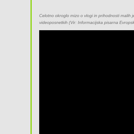
Celotno okroglo mizo o vlogi in prihodnosti malih j
videoposnetkih (Vir: Informacijska pisarna Evrops