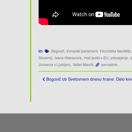
,
,
Bogovič
Evropski parlament
Filozofska fakulteta
,
,
,
,
Sloveniji
Ivana Hlavacova
mali jeziki v EU
prevajanje
s
,
.
.
Univerza v Ljubljani
Valter Mavrič
permalink
Post
Bogovič ob Svetovnem dnevu hrane: Delo kmeta
navigation