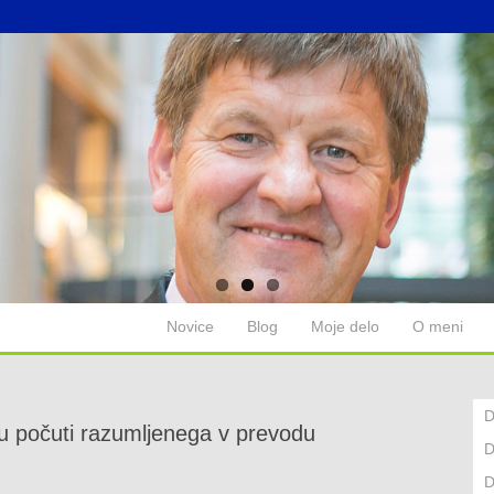
Novice
Blog
Moje delo
O meni
D
 počuti razumljenega v prevodu
D
D