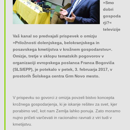
»Smo
o
dobri
n
gospoda
rji?«
televizije
Vaš kanal so predvajali prispevek o omizju
»Priložnosti dolenjskega, belokranjskega in
posavskega kmetijstva v krožnem gospodarstvu«.
Omizje, tretje v sklopu tematskih pogovorov v
organizaciji evropskega poslanca Franca Bogoviča
(SLS/EPP), je potekalo v petek, 3. februarja 2017, v
prostorih Šolskega centra Grm Novo mesto.
V prispevku so govorci z omizja povzeli bistvo koncepta
krožnega gospodarjenja, ki je iskanje rešitev za svet, kjer
porabimo več, kot nam Zemlja lahko ponuja. Zato moramo
nujno pričeti varčevati in racionalno ravnati z viri tudi v
kmetijstvu.