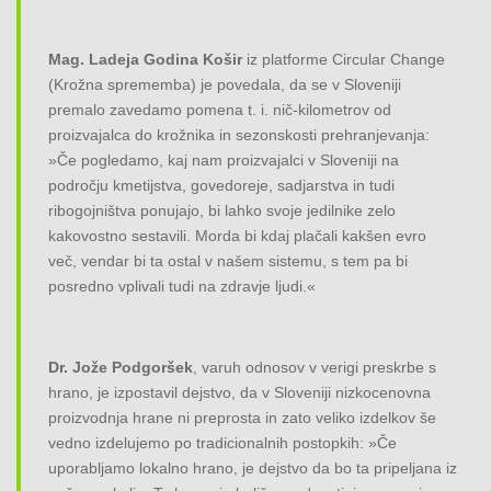
Mag. Ladeja Godina Košir
iz platforme Circular Change
(Krožna sprememba) je povedala, da se v Sloveniji
premalo zavedamo pomena t. i. nič-kilometrov od
proizvajalca do krožnika in sezonskosti prehranjevanja:
»Če pogledamo, kaj nam proizvajalci v Sloveniji na
področju kmetijstva, govedoreje, sadjarstva in tudi
ribogojništva ponujajo, bi lahko svoje jedilnike zelo
kakovostno sestavili. Morda bi kdaj plačali kakšen evro
več, vendar bi ta ostal v našem sistemu, s tem pa bi
posredno vplivali tudi na zdravje ljudi.«
Dr. Jože Podgoršek
, varuh odnosov v verigi preskrbe s
hrano, je izpostavil dejstvo, da v Sloveniji nizkocenovna
proizvodnja hrane ni preprosta in zato veliko izdelkov še
vedno izdelujemo po tradicionalnih postopkih: »Če
uporabljamo lokalno hrano, je dejstvo da bo ta pripeljana iz