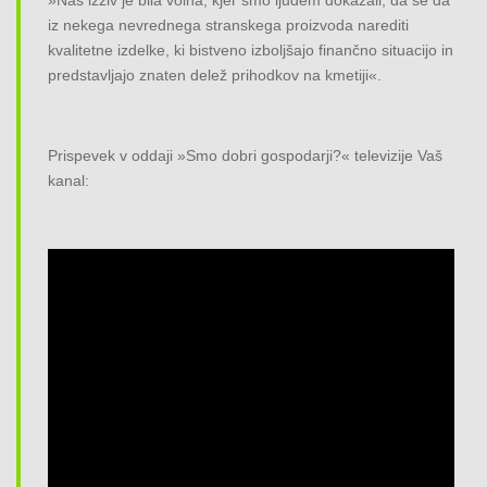
»Naš izziv je bila volna, kjer smo ljudem dokazali, da se da
iz nekega nevrednega stranskega proizvoda narediti
kvalitetne izdelke, ki bistveno izboljšajo finančno situacijo in
predstavljajo znaten delež prihodkov na kmetiji«.
Prispevek v oddaji »Smo dobri gospodarji?« televizije Vaš
kanal: