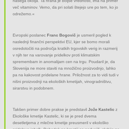
našega okolja. Ta hrana je boljše vrednosti, ima na primer
več vitaminov. Vemo, da pri solati štejejo ure po tem, ko jo
odrežemo.«
Evropski poslanec
Franc Bogovič
je usmeril pogled k
naslednji finančni perspektivi EU, kjer se bomo morali
osredotočiti na področja kratkih trgovskih verig in razmerij
v njih ter na varovanje pridelkov proti klimatskim
spremembam in anomalijam cen na trgu. Poudaril je, da
Slovenija ne more staviti na množično proizvodnjo, lahko
pa na kakovost pridelane hrane. Priložnost za to vidi tudi v
nišni proizvodnji na ekoloških kmetijah, vinogradništvu,
sirarstvu in podobnem.
Takšen primer dobre prakse je predstavil
Jože Kastelic
z
Ekološke kmetije Kastelic, ki se je pred dvema
desetletjema z mlečne kmetije preusmeril v ekološko