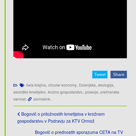
Tweet
Share
,
,
,
,
bela krajina
circular economy
Dolenjska
ekologija
,
,
,
ekološko kmetijstvo
krožno gospodarstvo
posavje
prehranska
.
.
varnost
permalink
Post
Bogovič o priložnostih kmetijstva v krožnem
navigation
gospodarstvu v Podravju za KTV Ormož
Bogovič o prednostih sporazuma CETA na TV