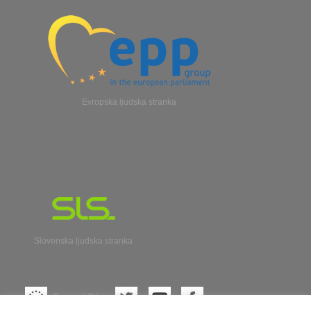
Evropska ljudska stranka
Slovenska ljudska stranka
Evroparl TV