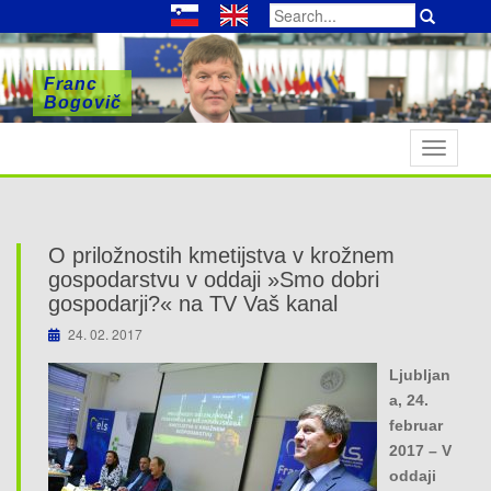
Search
for:
Franc
Franc
Franc
Bogovič
Bogovič
Bogovič
T
o
g
g
l
O priložnostih kmetijstva v krožnem
e
gospodarstvu v oddaji »Smo dobri
n
gospodarji?« na TV Vaš kanal
a
24. 02. 2017
v
Ljubljan
i
a, 24.
g
februar
a
2017 – V
t
oddaji
i