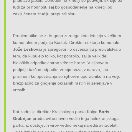
pridelavo jabolk. Dohodek na kmetiji so podvojili, skrbijo pa
tudi za prihodnost, saj bo gospodarjenje na kmetiji po
zaključenem študiju prepustil sinu.
Problematike se z drugega zornega kota letujejo v krškem
komunalnem podjetju Kostak. Direktor sektorja komunale
Jože Leskovar
je spregovoril o osveščanju prebivalstva o
tem, da kupujejo toliko, kot porabijo, saj je velik del
bioloških odpadkov stran vržene hrane. V njihovem
podjetju takšne odpadke vrnejo nazaj v naravo; po
prisilnem kompostiranju so njihovim uporabnikom na voljo
brezplačno za gnojenje okrasnih rastlin in zelenjave v
vrtovih.
Kot zadnji je direktor Krajinskega parka Kolpa
Boris
Grabrijan
predstavil osnovno vodilo tega belokranjskega
parka; iz obstoječih virov vedno nekaj narediti ali izdelati: