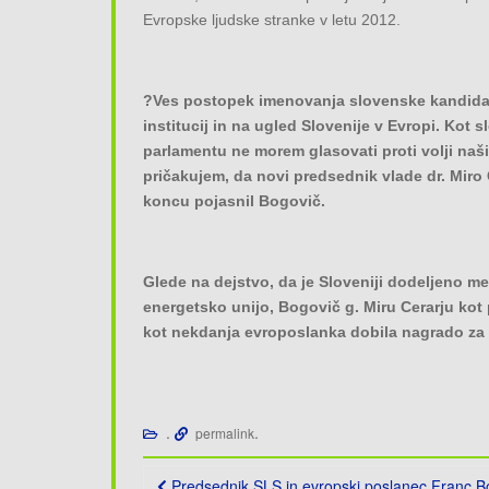
Evropske ljudske stranke v letu 2012.
?Ves postopek imenovanja slovenske kandidat
institucij in na ugled Slovenije v Evropi. Ko
parlamentu ne morem glasovati proti volji naš
pričakujem, da novi predsednik vlade dr. Miro
koncu pojasnil Bogovič.
Glede na dejstvo, da je Sloveniji dodeljeno 
energetsko unijo, Bogovič g. Miru Cerarju kot
kot nekdanja evroposlanka dobila nagrado za
.
.
permalink
Post
Predsednik SLS in evropski poslanec Franc Bo