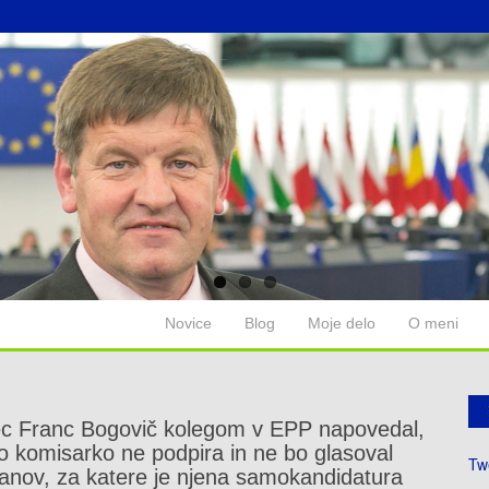
Novice
Blog
Moje delo
O meni
ec Franc Bogovič kolegom v EPP napovedal,
 komisarko ne podpira in ne bo glasoval
Tw
vljanov, za katere je njena samokandidatura