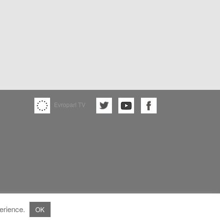
Evroparl TV
perience.
OK
Franc Bogovic
All rights reserved.