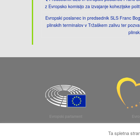
navigation
z Evropsko komisijo za izvajanje kohezijske polit
Evropski poslanec in predsednik SLS Franc Bogo
plinskih terminalov v Tržaškem zalivu ter pozva
plins
Evropski parlament
Evro
Ta spletna stra