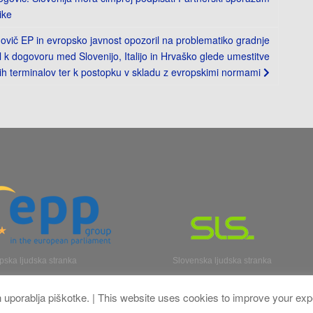
ike
vič EP in evropsko javnost opozoril na problematiko gradnje
l k dogovoru med Slovenijo, Italijo in Hrvaško glede umestitve
kih terminalov ter k postopku v skladu z evropskimi normami
pska ljudska stranka
Slovenska ljudska stranka
n uporablja piškotke. | This website uses cookies to improve your ex