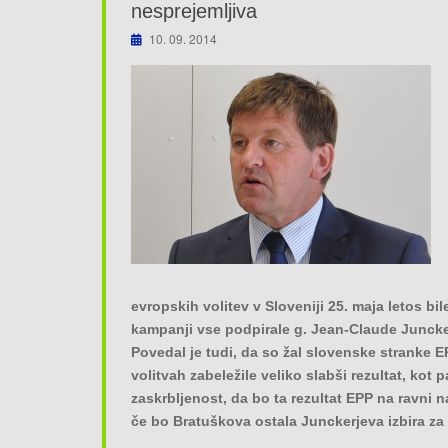
nesprejemljiva
10. 09. 2014
evropskih volitev v Sloveniji 25. maja letos bil
kampanji vse podpirale g. Jean-Claude Juncke
Povedal je tudi, da so žal slovenske stranke E
volitvah zabeležile veliko slabši rezultat, kot p
zaskrbljenost, da bo ta rezultat EPP na ravni 
če bo Bratuškova ostala Junckerjeva izbira z