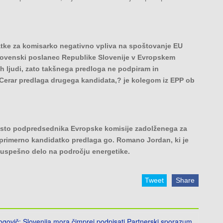
ke za komisarko negativno vpliva na spoštovanje EU
t slovenski poslanec Republike Slovenije v Evropskem
ih ljudi, zato takšnega predloga ne podpiram in
 Cerar predlaga drugega kandidata,? je kolegom iz EPP ob
mesto podpredsednika Evropske komisije zadolženega za
 primerno kandidatko predlaga go. Romano Jordan, ki je
 uspešno delo na področju energetike.
Tweet
Share
govič: Slovenija mora čimprej podpisati Partnerski sporazum