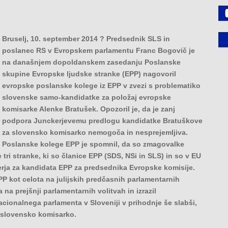
Bruselj, 10. september 2014 ? Predsednik SLS in
poslanec RS v Evropskem parlamentu Franc Bogovič je
na današnjem dopoldanskem zasedanju Poslanske
skupine Evropske ljudske stranke (EPP) nagovoril
evropske poslanske kolege iz EPP v zvezi s problematiko
slovenske samo-kandidatke za položaj evropske
komisarke Alenke Bratušek. Opozoril je, da je zanj
podpora Junckerjevemu predlogu kandidatke Bratuškove
za slovensko komisarko nemogoča in nesprejemljiva.
Poslanske kolege EPP je spomnil, da so zmagovalke
e tri stranke, ki so članice EPP (SDS, NSi in SLS) in so v EU
rja za kandidata EPP za predsednika Evropske komisije.
PP kot celota na julijskih predčasnih parlamentarnih
a na prejšnji parlamentarnih volitvah in izrazil
nacionalnega parlamenta v Sloveniji v prihodnje še slabši,
a slovensko komisarko.