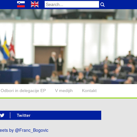
Search
for:
Odbori in delegacije EP
V medijih
Kontakt
eets by @Franc_Bogovic