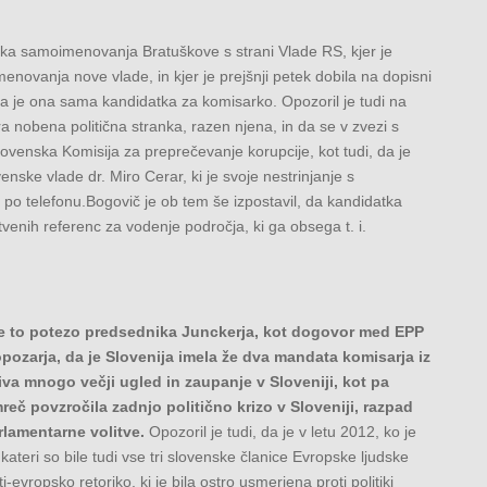
pka samoimenovanja Bratuškove s strani Vlade RS, kjer je
imenovanja nove vlade, in kjer je prejšnji petek dobila na dopisni
, da je ona sama kandidatka za komisarko. Opozoril je tudi na
ra nobena politična stranka, razen njena, in da se v zvezi s
venska Komisija za preprečevanje korupcije, kot tudi, da je
enske vlade dr. Miro Cerar, ki je svoje nestrinjanje s
u po telefonu.Bogovič je ob tem še izpostavil, da kandidatka
tvenih referenc za vodenje področja, ki ga obsega t. i.
ume to potezo predsednika Junckerja, kot dogovor med EPP
pozarja, da je Slovenija imela že dva mandata komisarja iz
živa mnogo večji ugled in zaupanje v Sloveniji, kot pa
eč povzročila zadnjo politično krizo v Sloveniji, razpad
rlamentarne volitve.
Opozoril je tudi, da je v letu 2012, ko je
ateri so bile tudi vse tri slovenske članice Evropske ljudske
i-evropsko retoriko, ki je bila ostro usmerjena proti politiki