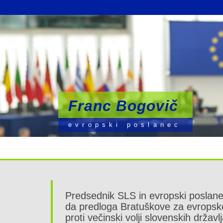
Franc Bogovič
Franc Bogovič
Franc Bogovič
evropski poslanec
evropski poslanec
evropski poslanec
Predsednik SLS in evropski poslan
da predloga Bratuškove za evropsko
proti večinski volji slovenskih drža