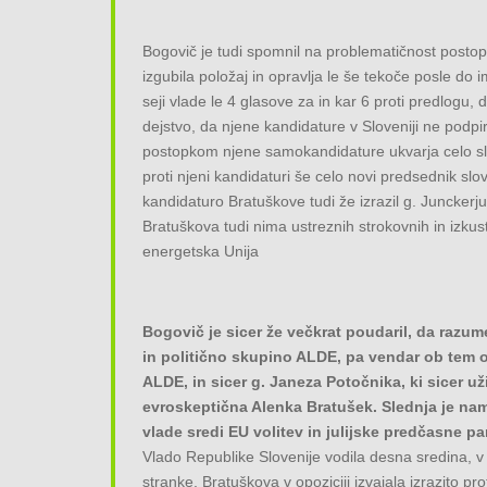
Bogovič je tudi spomnil na problematičnost posto
izgubila položaj in opravlja le še tekoče posle do 
seji vlade le 4 glasove za in kar 6 proti predlogu
dejstvo, da njene kandidature v Sloveniji ne podpi
postopkom njene samokandidature ukvarja celo slo
proti njeni kandidaturi še celo novi predsednik slov
kandidaturo Bratuškove tudi že izrazil g. Junckerj
Bratuškova tudi nima ustreznih strokovnih in izkus
energetska Unija
Bogovič je sicer že večkrat poudaril, da raz
in politično skupino ALDE, pa vendar ob tem o
ALDE, in sicer g. Janeza Potočnika, ki sicer u
evroskeptična Alenka Bratušek. Slednja je namr
vlade sredi EU volitev in julijske predčasne pa
Vlado Republike Slovenije vodila desna sredina, v k
stranke, Bratuškova v opoziciji izvajala izrazito prot