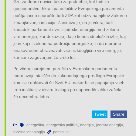
Gre za dobre novice tako za podnebje, kot tudi za
gospodarstvo, hkrati pa odločitev Evropskega parlamenta
pošilja jasno sporočilo tudi ZDA kot odziv na njihov Zakon o
zmanjševanju inflacije. Zanimivo je, da je včeraj tudi
kanadski parlament uvrstil jedrsko energijo med zelene
vire energije, kar dokazuje, da je konec ideoloških izbir, kaj
je in kaj ni zeleno na področju energetike, in da moramo
enakovredno obravnavati vse nizkoogljične vire energije,
kar sam zagovarjam že vrsto let.
Po včeraj sprejetem poročilu v Evropskem parlamentu
mora svoje stališče do zakonodajnega predloga Evropske
komisije oblikovati še Svet EU, nakar bi se pogajanja vseh
treh institucij v okviru trialoga po napovedih lahko začela
že decembra letos.
Tweet
Share
,
,
,
,
energetika
energetska politika
energija
jedrska energija
.
.
ničelna tehnologija
permalink