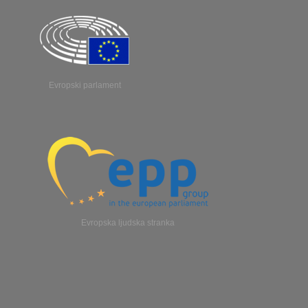
Evropski parlament
Evropska ljudska stranka