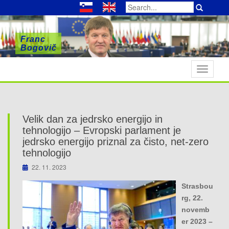
Search
for:
Franc
Franc
Franc
Bogovič
Bogovič
Bogovič
T
o
g
g
l
Velik dan za jedrsko energijo in
e
tehnologijo – Evropski parlament je
n
jedrsko energijo priznal za čisto, net-zero
tehnologijo
a
v
22. 11. 2023
i
Strasbou
g
rg, 22.
a
novemb
t
er 2023 –
i