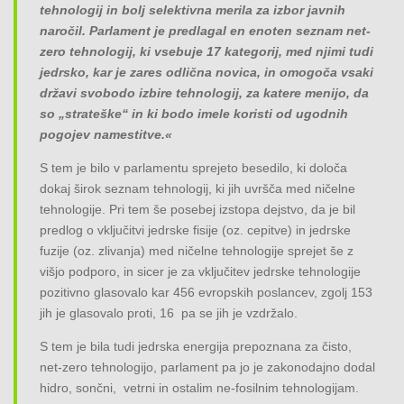
tehnologij in bolj selektivna merila za izbor javnih
naročil. Parlament je predlagal en enoten seznam net-
zero tehnologij, ki vsebuje 17 kategorij, med njimi tudi
jedrsko, kar je zares odlična novica, in omogoča vsaki
državi svobodo izbire tehnologij, za katere menijo, da
so „strateške“ in ki bodo imele koristi od ugodnih
pogojev namestitve.«
S tem je bilo v parlamentu sprejeto besedilo, ki določa
dokaj širok seznam tehnologij, ki jih uvršča med ničelne
tehnologije. Pri tem še posebej izstopa dejstvo, da je bil
predlog o vključitvi jedrske fisije (oz. cepitve) in jedrske
fuzije (oz. zlivanja) med ničelne tehnologije sprejet še z
višjo podporo, in sicer je za vključitev jedrske tehnologije
pozitivno glasovalo kar 456 evropskih poslancev, zgolj 153
jih je glasovalo proti, 16 pa se jih je vzdržalo.
S tem je bila tudi jedrska energija prepoznana za čisto,
net-zero tehnologijo, parlament pa jo je zakonodajno dodal
hidro, sončni, vetrni in ostalim ne-fosilnim tehnologijam.