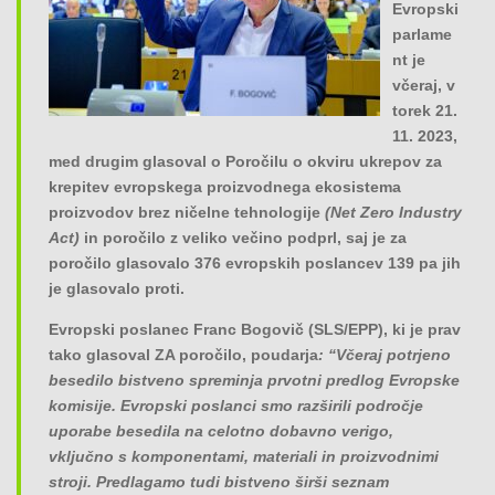
Evropski
o
parlame
n
nt je
včeraj, v
torek 21.
11. 2023,
med drugim glasoval o Poročilu o okviru ukrepov za
krepitev evropskega proizvodnega ekosistema
proizvodov brez ničelne tehnologije
(Net Zero Industry
Act)
in poročilo z veliko večino podprl, saj je za
poročilo glasovalo 376 evropskih poslancev 139 pa jih
je glasovalo proti.
Evropski poslanec Franc Bogovič (SLS/EPP), ki je prav
tako glasoval ZA poročilo, poudarja
: “Včeraj potrjeno
besedilo bistveno spreminja prvotni predlog Evropske
komisije. Evropski poslanci smo razširili področje
uporabe besedila na celotno dobavno verigo,
vključno s komponentami, materiali in proizvodnimi
stroji. Predlagamo tudi bistveno širši seznam