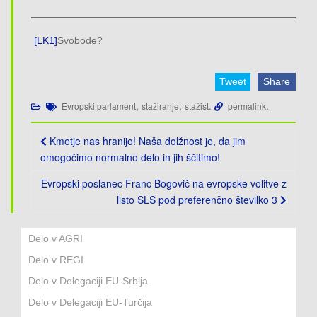
[LK1]
Svobode?
Tweet
Share
,
,
.
.
Evropski parlament
stažiranje
stažist
permalink
Post
Kmetje nas hranijo! Naša dolžnost je, da jim
navigation
omogočimo normalno delo in jih ščitimo!
Evropski poslanec Franc Bogovič na evropske volitve z
listo SLS pod preferenčno številko 3
Delo v AGRI
Delo v REGI
Delo v Delegaciji EU-Srbija
Delo v Delegaciji EU-Turčija