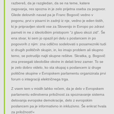
razbereš, da je razgledan, da se na teme, katere
zagovarja, res spozna in je zelo prijetna oseba za pogovor.
Glede delovnih navad pa je Franc Bogovič vedno v
pogonu, prvi v pisarni in zadnji iz nje, vedno je eden tistih,
ki je pripravljen storiti vse za Slovenijo in Evropo po zdravi
pameti in ne z ideološkim pristopom “z glavo skozi zid”. Še
ena stvar, ki sem jo opazil pri delu s poslancem in po
pogovorih z njim: zna odlično sodelovati s posamezniki tudi
iz drugih političnih skupin, in, ko imajo problem ali skupno
temo, se potrudijo najti skupne rešitve. Skratka, g. Bogovič
zna presegati ideološke okvire in delati brez zamer. To se
je zelo dobro videlo, ko sta skupaj s poslancem iz druge
politične skupine v Evropskem parlamentu organizirala prvi
forum o integraciji električnega trga.
Z vsem tem v mislih lahko rečem, da je delo v Evropskem
parlamentu edinstvena priložnost za spoznavanje sistema
delovanja evropske demokracije, delo z evropskim
poslancem pa je informativno in inkluzivno. Še enkrat hvala
za priložnost!«