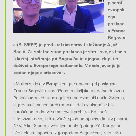
pisarni
o
evropsk
n
ega
poslanc
a Franca
Bogovič
a (SLS/EPP) je pred kratkim opravil stažiranje Aljaž
Barlič. Za spletno stran poslanca je strnil svoje vtise o
izkušnji stažiranja pri Bogoviču in njegovi ekipi ter
doživetju Evropskega parlamenta. V nadaljevanju je
podan njegov prispevek:
»Moji vtisi dela v Evropskem parlamentu pri poslancu
Francu Bogoviču: sproščeno, a akcijsko na polno delavno.
Po kakšnem tednu prilagajanja na evropski način življenja,
je preostali mesec prehitro minil, delo v pisarni je bilo
sproščeno, a dnevi so minevali prehitro. Ko imaš
intenzivno delo, ki ti je všeč, sploh ne opaziš, da si v pisarni
že več kot 8 ur in z veseljem malo “potegneš”. Kar pa se
tiče dela in pogovora z gospodom Bogovičem, zelo hitro