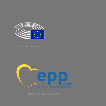
Evropski parlament
Evropska ljudska stranka