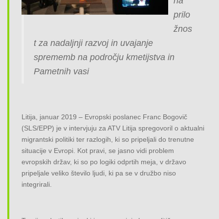
na
o
prilo
n
žnos
t za nadaljnji razvoj in uvajanje
sprememb na področju kmetijstva in
Pametnih vasi
Litija, januar 2019 – Evropski poslanec Franc Bogovič
(SLS/EPP) je v intervjuju za ATV Litija spregovoril o aktualni
migrantski politiki ter razlogih, ki so pripeljali do trenutne
situacije v Evropi. Kot pravi, se jasno vidi problem
evropskih držav, ki so po logiki odprtih meja, v državo
pripeljale veliko število ljudi, ki pa se v družbo niso
integrirali.