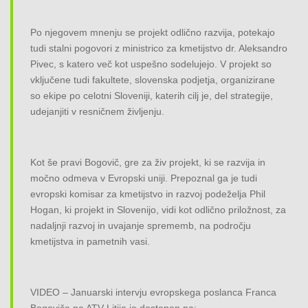
Po njegovem mnenju se projekt odlično razvija, potekajo
tudi stalni pogovori z ministrico za kmetijstvo dr. Aleksandro
Pivec, s katero več kot uspešno sodelujejo. V projekt so
vključene tudi fakultete, slovenska podjetja, organizirane
so ekipe po celotni Sloveniji, katerih cilj je, del strategije,
udejanjiti v resničnem življenju.
Kot še pravi Bogovič, gre za živ projekt, ki se razvija in
močno odmeva v Evropski uniji. Prepoznal ga je tudi
evropski komisar za kmetijstvo in razvoj podeželja Phil
Hogan, ki projekt in Slovenijo, vidi kot odlično priložnost, za
nadaljnji razvoj in uvajanje sprememb, na področju
kmetijstva in pametnih vasi.
VIDEO – Januarski intervju evropskega poslanca Franca