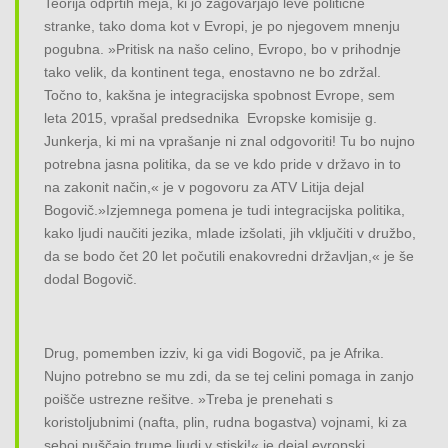
Teorija odprtih meja, ki jo zagovarjajo leve politične
stranke, tako doma kot v Evropi, je po njegovem mnenju
pogubna. »Pritisk na našo celino, Evropo, bo v prihodnje
tako velik, da kontinent tega, enostavno ne bo zdržal.
Točno to, kakšna je integracijska spobnost Evrope, sem
leta 2015, vprašal predsednika Evropske komisije g.
Junkerja, ki mi na vprašanje ni znal odgovoriti! Tu bo nujno
potrebna jasna politika, da se ve kdo pride v državo in to
na zakonit način,« je v pogovoru za ATV Litija dejal
Bogovič.»Izjemnega pomena je tudi integracijska politika,
kako ljudi naučiti jezika, mlade izšolati, jih vključiti v družbo,
da se bodo čet 20 let počutili enakovredni državljan,« je še
dodal Bogovič.
Drug, pomemben izziv, ki ga vidi Bogovič, pa je Afrika.
Nujno potrebno se mu zdi, da se tej celini pomaga in zanjo
poišče ustrezne rešitve. »Treba je prenehati s
koristoljubnimi (nafta, plin, rudna bogastva) vojnami, ki za
seboj puščajo trume ljudi v stiski!« je dejal evropski