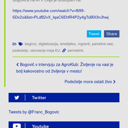
Bogoviča na ATV Litija je dostopen na:
https://www.youtube.com/watch?v=fli99-
6Dx2o&list=PLdB2vX_lqaC6EhfR4P2y4gTsB0I3nJhwj
Tweet
Share
,
,
,
,
,
beginci
digitalizacija
kmetijstvo
mgranti
pametne vasi
,
.
.
podeželje
varovanje meja EU
permalink
Post
Bogovič v intervjuju za AgroKlub: Življenje na vasi je
navigation
bolj kakovostno od življenja v mestu!
Podeželje mora ostati živo
Tweets by @Franc_Bogovic