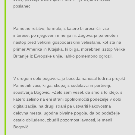
poslanec.
Pametne rešitve, formule, s katero bi uresničili vse
interese, po njegovem mnenju ni. Zagovarja pa enoten
nastop pred velikimi gospodarskimi velesilami, kot sta na
primer Amerika in Kitajska, ki bi ga, morebiten izstop Velike
Britanije iz Evropske unije, lahko pomembno ogrozil.
V drugem delu pogovora je beseda nanesal tudi na projekt
Pametnih vasi, ki ga, skupaj s sodelavci in partnerji,
soustvarja Bogovič. »Zelo sem vesel, da smo s to idejo, s
katero želimo na eni strani opolnomočiti podeželje v dobi
digitalizacije, na drugi strani pa ustvariti kakovostna
delovna mesta, ugodne bivalne pogoje, da bo podeželje
ostalo obljudeno, zbudili pozornost javnosti, je menil
Bogovič