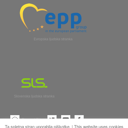
Evropska ljudska stranka
Slovenska ljudska stranka
Evroparl TV
Ta spletna stran uporablja piškotke. | This website uses cookies