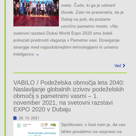
o
svetu. Čudo, ki ga je ustvaril
n
človek. Zato ne preseneča, da je
Dubaj na poti, da postane
vzorčno pametno mesto. »Na
svetovni razstavi Dubai World Expo 2020 smo želeli
pokazati prednosti vlaganja v Pametne vasi. Doseganje
sinergije med najsodobnejšimi tehnologijami in umetno
inteligenco
→
Več
VABILO / Podeželska območja leta 2040:
Naslavljanje globalnih izzivov podeželskih
območij s pametnimi vasmi – 1.
november 2021, na svetovni razstavi
EXPO 2020 v Dubaju
26. 10. 2021
Spoštovani, v čast nam je, da vas
lahko povabimo na razpravo na