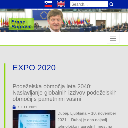
Search
for:
Franc
Franc
Franc
Bogovič
Bogovič
Bogovič
T
o
g
g
l
EXPO 2020
e
n
a
Podeželska območja leta 2040:
v
Naslavljanje globalnih izzivov podeželskih
i
območij s pametnimi vasmi
g
10. 11. 2021
a
Dubaj, Ljubljana – 10. november
t
2021 – Dubaj je eno najbolj
i
tehnološko naprednih mest na