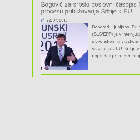
Bogovič za srbski poslovni časopis M
procesu približevanja Srbije k EU
22. 07. 2015
Beograd, Ljubljana, Brus
(SLS/EPP) je v intervjuj
slovenskem in srbskem go
vstopanja v EU. Kot je v 
napredek pri reformiran