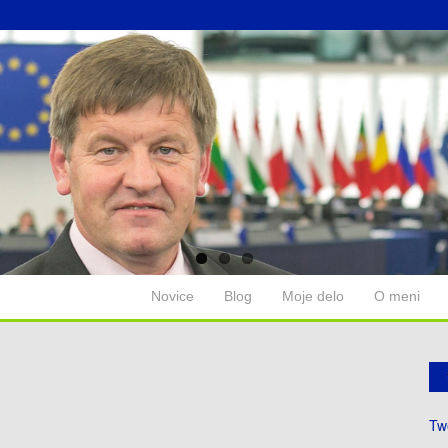
Novice
Blog
Moje delo
O meni
Tw