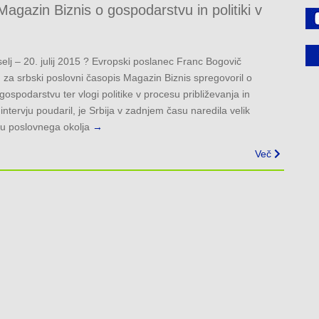
agazin Biznis o gospodarstvu in politiki v
elj – 20. julij 2015 ? Evropski poslanec Franc Bogovič
u za srbski poslovni časopis Magazin Biznis spregovoril o
spodarstvu ter vlogi politike v procesu približevanja in
intervju poudaril, je Srbija v zadnjem času naredila velik
ju poslovnega okolja
→
Več