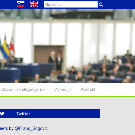
Search
for:
Odbori in delegacije EP
V medijih
Kontakt
eets by @Franc_Bogovic