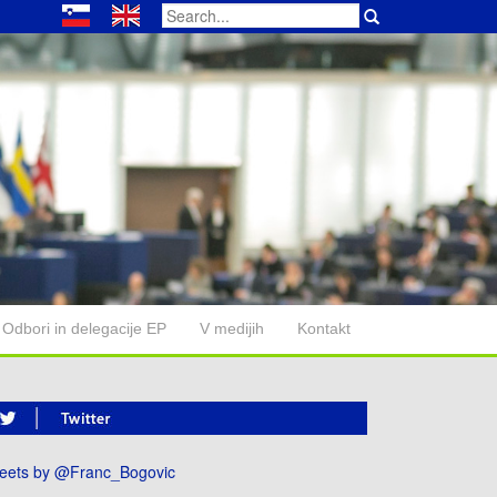
Search
for:
Odbori in delegacije EP
V medijih
Kontakt
eets by @Franc_Bogovic