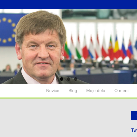
Novice
Blog
Moje delo
O meni
Tw