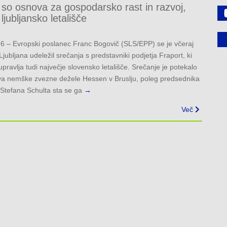
so osnova za gospodarsko rast in razvoj,
ljubljansko letališče
016 – Evropski poslanec Franc Bogovič (SLS/EPP) se je včeraj
ubljana udeležil srečanja s predstavniki podjetja Fraport, ki
upravlja tudi največje slovensko letališče. Srečanje je potekalo
tva nemške zvezne dežele Hessen v Bruslju, poleg predsednika
 Stefana Schulta sta se ga
→
Več