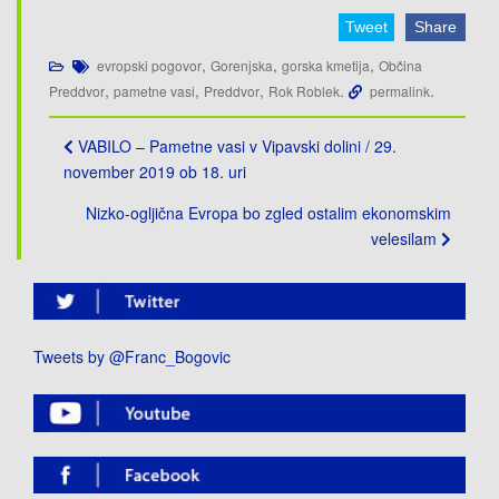
Tweet
Share
,
,
,
evropski pogovor
Gorenjska
gorska kmetija
Občina
,
,
,
.
.
Preddvor
pametne vasi
Preddvor
Rok Roblek
permalink
Post
VABILO – Pametne vasi v Vipavski dolini / 29.
navigation
november 2019 ob 18. uri
Nizko-ogljična Evropa bo zgled ostalim ekonomskim
velesilam
Tweets by @Franc_Bogovic