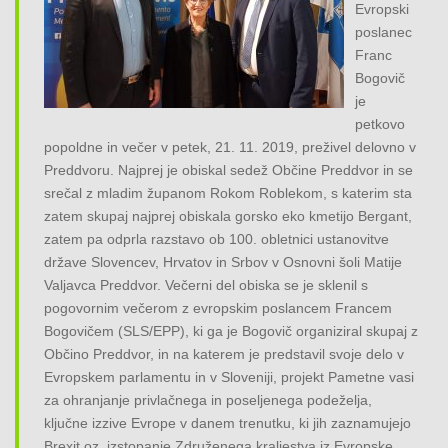
Evropski
o
poslanec
n
Franc
Bogovič
je
petkovo
popoldne in večer v petek, 21. 11. 2019, preživel delovno v
Preddvoru. Najprej je obiskal sedež Občine Preddvor in se
srečal z mladim županom Rokom Roblekom, s katerim sta
zatem skupaj najprej obiskala gorsko eko kmetijo Bergant,
zatem pa odprla razstavo ob 100. obletnici ustanovitve
države Slovencev, Hrvatov in Srbov v Osnovni šoli Matije
Valjavca Preddvor. Večerni del obiska se je sklenil s
pogovornim večerom z evropskim poslancem Francem
Bogovičem (SLS/EPP), ki ga je Bogovič organiziral skupaj z
Občino Preddvor, in na katerem je predstavil svoje delo v
Evropskem parlamentu in v Sloveniji, projekt Pametne vasi
za ohranjanje privlačnega in poseljenega podeželja,
ključne izzive Evrope v danem trenutku, ki jih zaznamujejo
Brexit oz. izstopanje Združenega kraljestva iz Evropske