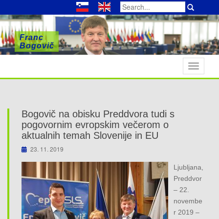
Search
for:
Franc
Franc
Franc
Bogovič
Bogovič
Bogovič
T
o
g
g
l
Bogovič na obisku Preddvora tudi s
e
pogovornim evropskim večerom o
n
aktualnih temah Slovenije in EU
a
23. 11. 2019
v
Ljubljana,
i
Preddvor
g
– 22.
a
novembe
t
r 2019 –
i