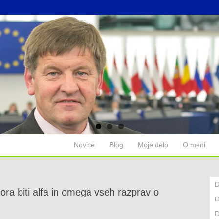
Novice
Blog
Moje delo
O meni
D
ora biti alfa in omega vseh razprav o
D
D