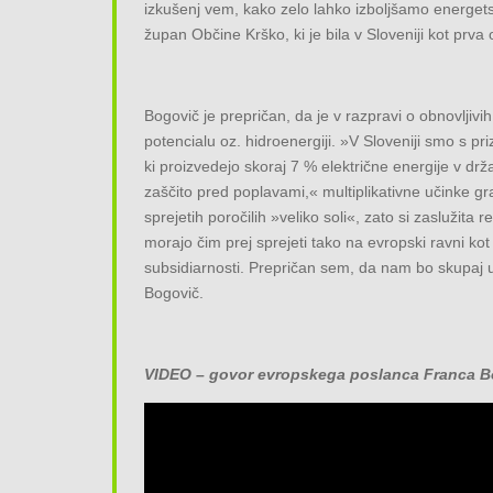
izkušenj vem, kako zelo lahko izboljšamo energetsk
župan Občine Krško, ki je bila v Sloveniji kot prv
Bogovič je prepričan, da je v razpravi o obnovljivi
potencialu oz. hidroenergiji. »V Sloveniji smo s pri
ki proizvedejo skoraj 7 % električne energije v dr
zaščito pred poplavami,« multiplikativne učinke gra
sprejetih poročilih »veliko soli«, zato si zaslužita 
morajo čim prej sprejeti tako na evropski ravni kot
subsidiarnosti. Prepričan sem, da nam bo skupaj us
Bogovič.
VIDEO – govor evropskega poslanca Franca Bo