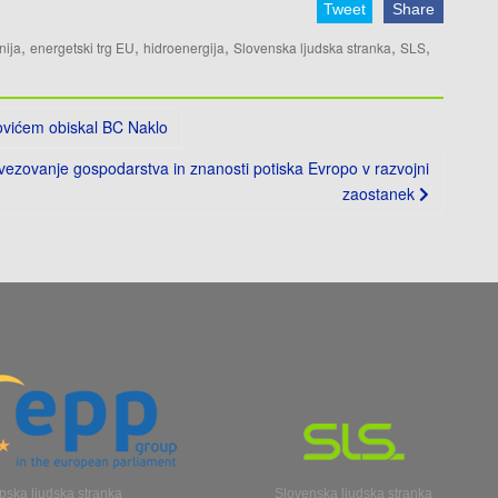
Tweet
Share
,
,
,
,
,
nija
energetski trg EU
hidroenergija
Slovenska ljudska stranka
SLS
ovićem obiskal BC Naklo
ovezovanje gospodarstva in znanosti potiska Evropo v razvojni
zaostanek
pska ljudska stranka
Slovenska ljudska stranka