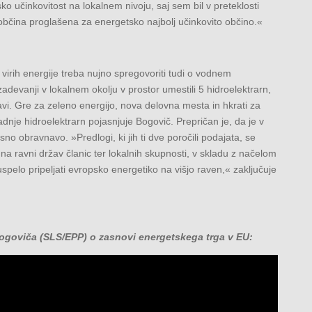
o učinkovitost na lokalnem nivoju, saj sem bil v preteklosti
a občina proglašena za energetsko najbolj učinkovito občino.«
h virih energije treba nujno spregovoriti tudi o vodnem
zadevanji v lokalnem okolju v prostor umestili 5 hidroelektrarn,
žavi. Gre za zeleno energijo, nova delovna mesta in hkrati za
dnje hidroelektrarn pojasnjuje Bogovič. Prepričan je, da je v
resno obravnavo. »Predlogi, ki jih ti dve poročili podajata, se
 na ravni držav članic ter lokalnih skupnosti, v skladu z načelom
pelo pripeljati evropsko energetiko na višjo raven,« zaključuje
goviča (SLS/EPP) o zasnovi energetskega trga v EU: