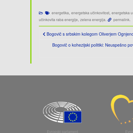
,
,
energetika
energetska učinkovitost
energetska u
,
.
.
učinkovita raba energije
zelena energija
permalink
Post
Bogovič s srbskim kolegom Oliverjem Ognjen
navigation
Bogovič o kohezijski politiki: Neuspešno p
Evropski parlament
Evro