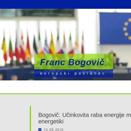
Franc Bogovič
Franc Bogovič
Franc Bogovič
evropski poslanec
evropski poslanec
evropski poslanec
Bogovič: Učinkovita raba energije m
energetiki
13. 09. 2016