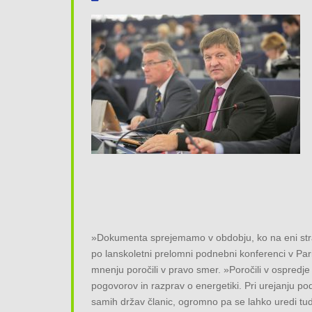
»Dokumenta sprejemamo v obdobju, ko na eni stran
po lanskoletni prelomni podnebni konferenci v Par
mnenju poročili v pravo smer. »Poročili v ospredje
pogovorov in razprav o energetiki. Pri urejanju p
samih držav članic, ogromno pa se lahko uredi tudi