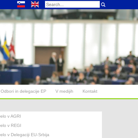
Search
for:
Odbori in delegacije EP
V medijih
Kontakt
elo v AGRI
elo v REGI
elo v Delegaciji EU-Srbija