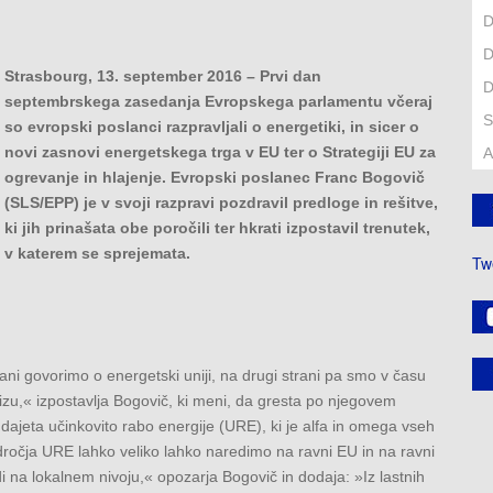
D
D
Strasbourg, 13. september 2016 – Prvi dan
D
septembrskega zasedanja Evropskega parlamentu včeraj
S
so evropski poslanci razpravljali o energetiki, in sicer o
novi zasnovi energetskega trga v EU ter o Strategiji EU za
A
ogrevanje in hlajenje. Evropski poslanec Franc Bogovič
(SLS/EPP) je v svoji razpravi pozdravil predloge in rešitve,
ki jih prinašata obe poročili ter hkrati izpostavil trenutek,
v katerem se sprejemata.
Tw
i govorimo o energetski uniji, na drugi strani pa smo v času
izu,« izpostavlja Bogovič, ki meni, da gresta po njegovem
 dajeta učinkovito rabo energije (URE), ki je alfa in omega vseh
odročja URE lahko veliko lahko naredimo na ravni EU in na ravni
 na lokalnem nivoju,« opozarja Bogovič in dodaja: »Iz lastnih