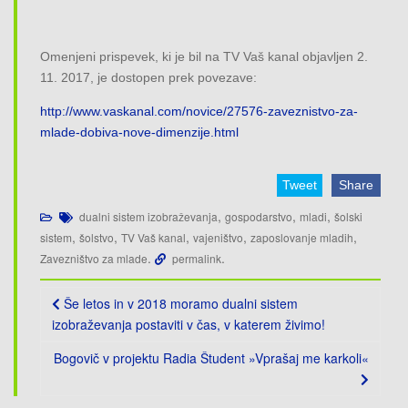
Omenjeni prispevek, ki je bil na TV Vaš kanal objavljen 2.
11. 2017, je dostopen prek povezave:
http://www.vaskanal.com/novice/27576-zaveznistvo-za-
mlade-dobiva-nove-dimenzije.html
Tweet
Share
,
,
,
dualni sistem izobraževanja
gospodarstvo
mladi
šolski
,
,
,
,
,
sistem
šolstvo
TV Vaš kanal
vajeništvo
zaposlovanje mladih
.
.
Zavezništvo za mlade
permalink
Post
Še letos in v 2018 moramo dualni sistem
navigation
izobraževanja postaviti v čas, v katerem živimo!
Bogovič v projektu Radia Študent »Vprašaj me karkoli«