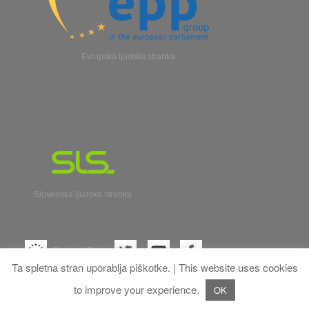
Evropska ljudska stranka
Slovenska ljudska stranka
Evroparl TV
Ta spletna stran uporablja piškotke. | This website uses cookies
to improve your experience.
OK
Franc Bogovic
All rights reserved.