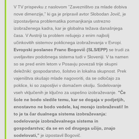
V TV prispevku z naslovom ”Zavezništvo za mlade dobiva
nove dimenzije,” ki ga je pripravil avtor Slobodan Jovič, je
izpostavljena problematika pomanjkanja ustrezno
izobraženega kadra, kar je globalna težava današnjega
časa. V Avstriji ta problem rešujejo z enim najbolj
učinkovitih sistemov poklicnega izobraževanja v Evropi.
Evropski poslanec Franc Bogovič (SLS/EPP)
se trudi za
uveljavitev podobnega sistema tudi v Sloveniji. V ta namen
so se pred enim letom v Posavju povezali trije skupni
deležniki: gospodarstvo, šolstvo in lokalna skupnost. Prek
vajeništva skušajo mlade nagovoriti, da se odločajo za
poklice, ki so zaposljivi v domačem okolju. Sodelovanje
vseh vključenih je ključno za uspešno izobraževanje.
”Če
šole ne bodo sledile temu, kar se dogaja v podjetjih,
enostavno ne bodo vedele, kaj morajo izobraževati! In
to je ta čar dualnega sistema izobraževanja:
sodelovanje izobraževalnega sistema in
gospodarstva; da se en od drugega učijo, znajo
sodelovati,”
je izpostavil Bogovič.