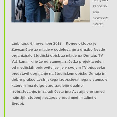
izboljšalo
o
zaposlitv
n
ene
možnosti
mladih.
Ljubljana, 6. november 2017
– Konec oktobra je
Zavezništvo za mlade v sodelovanju z družbo Nestle
organiziralo študijski obisk za mlade na Dunaju. TV
Vaš kanal, ki je že od samega začetka projekta eden
od medijskih pokroviteljev, je v svojem TV prispevku
predstavil dogajanje na študijskem obisku Dunaja in
dobro prakso avstrijskega izobraževalnega sistema, v
katerem ima dolgoletno tradicijo dualno
izobraževanje, in zaradi česar ima Avstrija eno izmed
najnižjih stopenj nezaposlenosti med mladimi v
Evropi.