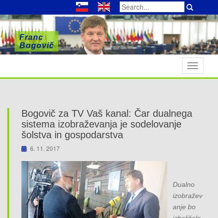
Search
for:
Franc
Franc
Franc
Bogovič
Bogovič
Bogovič
T
o
g
g
l
Bogovič za TV Vaš kanal: Čar dualnega
e
sistema izobraževanja je sodelovanje
n
šolstva in gospodarstva
a
6. 11. 2017
v
i
g
Dualno
a
izobražev
t
anje bo
i