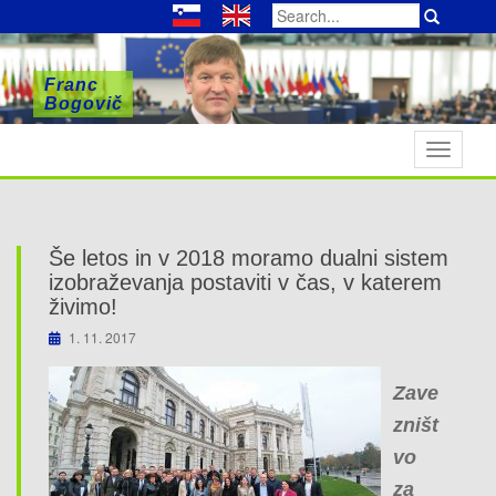
Search
for:
Franc
Franc
Franc
Bogovič
Bogovič
Bogovič
T
o
g
g
l
Še letos in v 2018 moramo dualni sistem
e
izobraževanja postaviti v čas, v katerem
n
živimo!
a
1. 11. 2017
v
i
Zave
g
zništ
a
vo
t
i
za