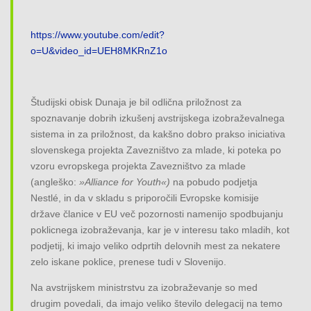
https://www.youtube.com/edit?
o=U&video_id=UEH8MKRnZ1o
Študijski obisk Dunaja je bil odlična priložnost za
spoznavanje dobrih izkušenj avstrijskega izobraževalnega
sistema in za priložnost, da kakšno dobro prakso iniciativa
slovenskega projekta Zavezništvo za mlade, ki poteka po
vzoru evropskega projekta Zavezništvo za mlade
(angleško:
»Alliance for Youth«)
na pobudo podjetja
Nestlé, in da v skladu s priporočili Evropske komisije
države članice v EU več pozornosti namenijo spodbujanju
poklicnega izobraževanja, kar je v interesu tako mladih, kot
podjetij, ki imajo veliko odprtih delovnih mest za nekatere
zelo iskane poklice, prenese tudi v Slovenijo.
Na avstrijskem ministrstvu za izobraževanje so med
drugim povedali, da imajo veliko število delegacij na temo