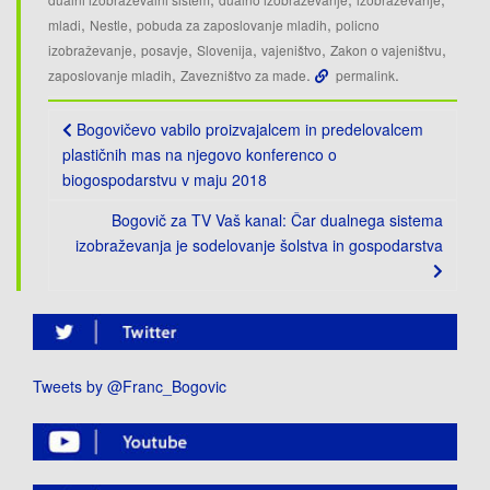
,
,
,
mladi
Nestle
pobuda za zaposlovanje mladih
policno
,
,
,
,
,
izobraževanje
posavje
Slovenija
vajeništvo
Zakon o vajeništvu
,
.
.
zaposlovanje mladih
Zavezništvo za made
permalink
Post
Bogovičevo vabilo proizvajalcem in predelovalcem
navigation
plastičnih mas na njegovo konferenco o
biogospodarstvu v maju 2018
Bogovič za TV Vaš kanal: Čar dualnega sistema
izobraževanja je sodelovanje šolstva in gospodarstva
Tweets by @Franc_Bogovic