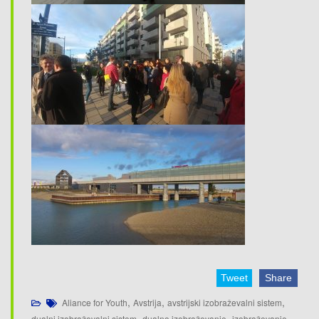
Tweet
Share
,
,
,
Aliance for Youth
Avstrija
avstrijski izobraževalni sistem
,
,
,
dualni izobraževalni sistem
dualno izobraževanje
izobraževanje