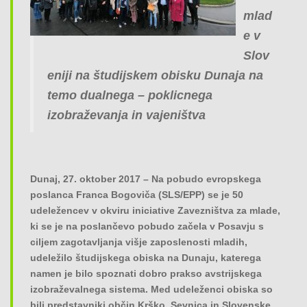
o
mlad
n
e v
Slov
eniji na študijskem obisku Dunaja na
temo dualnega – poklicnega
izobraževanja in vajeništva
Dunaj, 27. oktober 2017 – Na pobudo evropskega
poslanca Franca Bogoviča (SLS/EPP) se je 50
udeležencev v okviru iniciative Zavezništva za mlade,
ki se je na poslančevo pobudo začela v Posavju s
ciljem zagotavljanja višje zaposlenosti mladih,
udeležilo študijskega obiska na Dunaju, katerega
namen je bilo spoznati dobro prakso avstrijskega
izobraževalnega sistema. Med udeleženci obiska so
bili predstavniki občin Krško, Sevnica in Slovenske