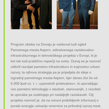
Program obiska na Dunaju je vseboval tudi ogled
Pametnega mesta Aspern, edinstvenega raziskovalno-
infrastrukturnega in tehnološkega projekta v Evropi, ki je
kot tak tudi praktično največji na svetu. Dunaj se je namreč
odločil razvijati pametno infrastrukturo in trajnostno urbani
razvoj, ta njihova strategija pa je pripeljala do ideje o
izgradnji pametnega mesta Aspern, kjer danes živi že od
6.000 ljudi oz. t. i. »pametnih prebivalcev«, ki uporabljajo
vso pametno tehnologijo v stavbah, stanovanjih, z rezultati
te uporabe pa sodelujejo pri nadaljnjih raziskavah. Cilj
projekta namreč je, da na osnovi pridobljenih informacij o
porabi energije ustvarijo smernice za prihodnji razvoj mest,