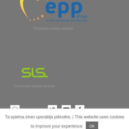
Evropska ljudska stranka
Slovenska ljudska stranka
Evroparl TV
Ta spletna stran uporablja piškotke. | This website uses cookies
to improve your experience.
OK
Franc Bogovic
All rights reserved.