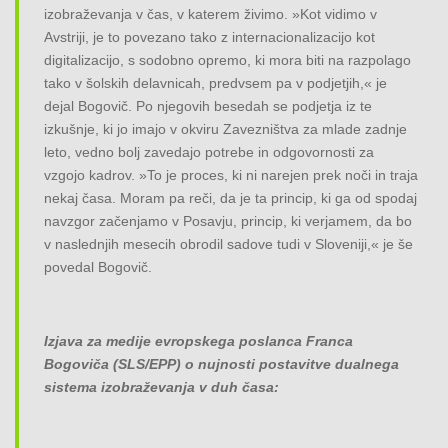
izobraževanja v čas, v katerem živimo. »Kot vidimo v
Avstriji, je to povezano tako z internacionalizacijo kot
digitalizacijo, s sodobno opremo, ki mora biti na razpolago
tako v šolskih delavnicah, predvsem pa v podjetjih,« je
dejal Bogovič. Po njegovih besedah se podjetja iz te
izkušnje, ki jo imajo v okviru Zavezništva za mlade zadnje
leto, vedno bolj zavedajo potrebe in odgovornosti za
vzgojo kadrov. »To je proces, ki ni narejen prek noči in traja
nekaj časa. Moram pa reči, da je ta princip, ki ga od spodaj
navzgor začenjamo v Posavju, princip, ki verjamem, da bo
v naslednjih mesecih obrodil sadove tudi v Sloveniji,« je še
povedal Bogovič.
Izjava za medije evropskega poslanca Franca
Bogoviča (SLS/EPP) o nujnosti postavitve dualnega
sistema izobraževanja v duh časa: