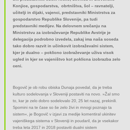
Konjice, gospodarstva, obrtništva, šol – ravnatelji,
učitelji in dijaki, vajenci, predstavniki Ministrstva za
gospodarstvo Republike Slovenije, pa tudi
predstavniki medijev. Na delovnem srečanju na
Ministrstvu za izobraževanje Republike Avstrije je
delegacija podrobno izvedela, zakaj ima naša soseda
tako dobro razvit in učinkovit izobraževalni sistem,
kjer je dualno – poklicno izobraževanje uživa visok
ugled in kjer se vajeništvo kot poklicna izobrazba zelo
ceni.
Bogovič je ob robu obiska Dunaja povedal, da je treba
kulturo sodelovanja v Sloveniji postaviti na novo. »Žal smo
to, kar je zelo dobro sodelovalo 20, 25 let nazaj, prekinili.
Spomini na te čase so še zelo živi in mnogi poznajo ta
sistem«, je Bogovič v izjavi za medije komentiral ukinitev
vajeniškega sistema v Sloveniji in poudaril, da je vsekakor
treba leta 2017 in 2018 postaviti dualni sistem