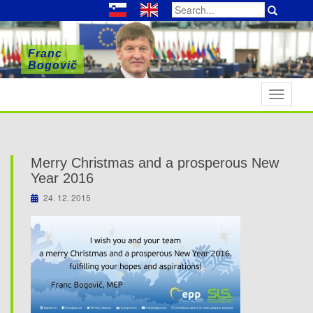
Search
for:
Franc
Franc
Franc
Bogovič
Bogovič
Bogovič
T
o
g
g
l
Merry Christmas and a prosperous New
e
Year 2016
n
24. 12. 2015
a
v
i
g
a
t
i