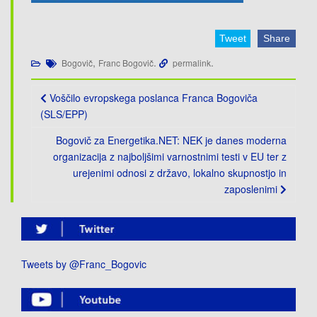
o
n
Tweet
Share
,
.
.
Bogovič
Franc Bogovič
permalink
Post
Voščilo evropskega poslanca Franca Bogoviča
navigation
(SLS/EPP)
Bogovič za Energetika.NET: NEK je danes moderna
organizacija z najboljšimi varnostnimi testi v EU ter z
urejenimi odnosi z državo, lokalno skupnostjo in
zaposlenimi
Tweets by @Franc_Bogovic