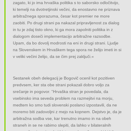
zagato, ki jo ima hrvaška politika s to saborsko odločitvijo,
ki temelji na dvotretjinski večini, da enostavno ne priznava
arbitražnega sporazuma, česar kot premier ne more
zaobiti. Po drugi strani pa nakazal pripravljenost za dialog
in tu je zdaj tisto okno, ki ga mora zapolniti politika in z
dialogom doseči implementacijo arbitražne razsodbe.
Upam, da bo dovolj modrosti na eni in drugi strani. Ljudje
na Slovenskem in Hrvaškem tega spora ne želijo imeti in si
v veliki večini želijo, da se čim prej zaključi.«
Sestanek obeh delegacij je Bogovič ocenil kot pozitiven
predvsem, ker sta obe strani pokazali dobro voljo za
srečanje in pogovor. “Hrvaška stran je povedala, da
vsebinsko ima seveda problem na razmejitvi na morju,
medtem ko smo tudi slovenski poslanci izpostavili, da ne
moremo biti zadovoljni z mejo na kopnem. Dejstvo je, da je
arbitražna sodba vse, kar trenutno imamo in na obeh
straneh in se ne rabimo slepiti, da lahko v bilateralnih