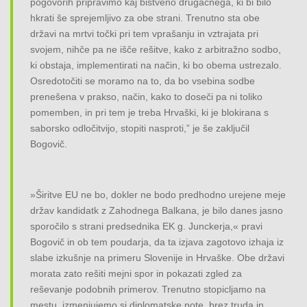
pogovorih pripravimo kaj bistveno drugačnega, ki bi bilo
hkrati še sprejemljivo za obe strani. Trenutno sta obe
državi na mrtvi točki pri tem vprašanju in vztrajata pri
svojem, nihče pa ne išče rešitve, kako z arbitražno sodbo,
ki obstaja, implementirati na način, ki bo obema ustrezalo.
Osredotočiti se moramo na to, da bo vsebina sodbe
prenešena v prakso, način, kako to doseči pa ni toliko
pomemben, in pri tem je treba Hrvaški, ki je blokirana s
saborsko odločitvijo, stopiti nasproti,” je še zaključil
Bogovič.
»Širitve EU ne bo, dokler ne bodo predhodno urejene meje
držav kandidatk z Zahodnega Balkana, je bilo danes jasno
sporočilo s strani predsednika EK g. Junckerja,« pravi
Bogovič in ob tem poudarja, da ta izjava zagotovo izhaja iz
slabe izkušnje na primeru Slovenije in Hrvaške. Obe državi
morata zato rešiti mejni spor in pokazati zgled za
reševanje podobnih primerov. Trenutno stopicljamo na
mestu, izmenjujemo si diplomatske note, brez truda in