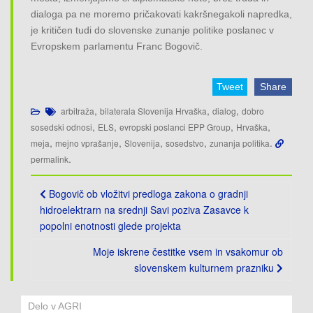
dialoga pa ne moremo pričakovati kakršnegakoli napredka,
je kritičen tudi do slovenske zunanje politike poslanec v
Evropskem parlamentu Franc Bogovič.
Tweet
Share
,
,
,
arbitraža
bilaterala Slovenija Hrvaška
dialog
dobro
,
,
,
,
sosedski odnosi
ELS
evropski poslanci EPP Group
Hrvaška
,
,
,
,
.
meja
mejno vprašanje
Slovenija
sosedstvo
zunanja politika
.
permalink
Post
Bogovič ob vložitvi predloga zakona o gradnji
navigation
hidroelektrarn na srednji Savi poziva Zasavce k
popolni enotnosti glede projekta
Moje iskrene čestitke vsem in vsakomur ob
slovenskem kulturnem prazniku
Delo v AGRI