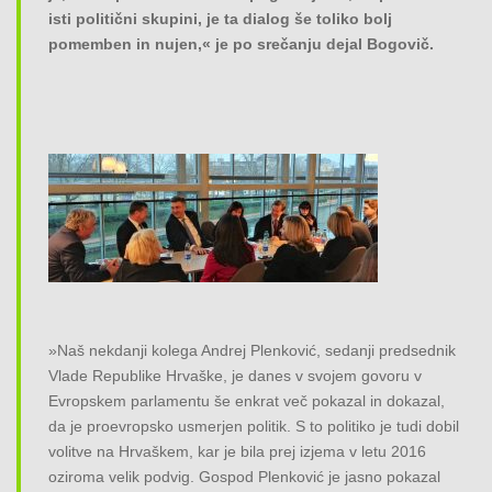
isti politični skupini, je ta dialog še toliko bolj
pomemben in nujen,« je po srečanju dejal Bogovič.
»Naš nekdanji kolega Andrej Plenković, sedanji predsednik
Vlade Republike Hrvaške, je danes v svojem govoru v
Evropskem parlamentu še enkrat več pokazal in dokazal,
da je proevropsko usmerjen politik. S to politiko je tudi dobil
volitve na Hrvaškem, kar je bila prej izjema v letu 2016
oziroma velik podvig. Gospod Plenković je jasno pokazal