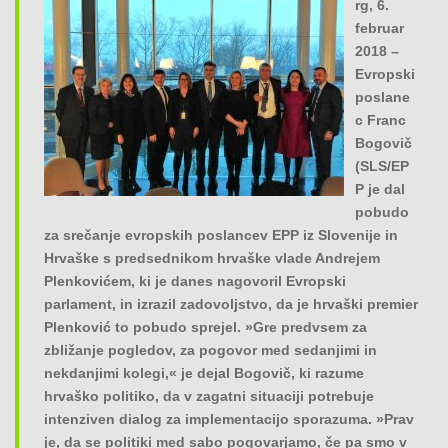
rg, 6.
o
februar
n
2018 –
Evropski
poslane
c Franc
Bogovič
(SLS/EP
P je dal
pobudo
za srečanje evropskih poslancev EPP iz Slovenije in
Hrvaške s predsednikom hrvaške vlade Andrejem
Plenkovićem, ki je danes nagovoril Evropski
parlament, in izrazil zadovoljstvo, da je hrvaški premier
Plenković to pobudo sprejel. »Gre predvsem za
zbližanje pogledov, za pogovor med sedanjimi in
nekdanjimi kolegi,« je dejal Bogovič, ki razume
hrvaško politiko, da v zagatni situaciji potrebuje
intenziven dialog za implementacijo sporazuma. »Prav
je, da se politiki med sabo pogovarjamo, če pa smo v