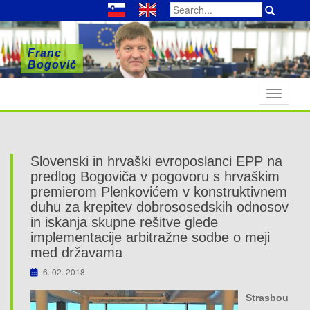
Search
for:
Franc
Franc
Franc
Bogovič
Bogovič
Bogovič
T
o
g
g
l
Slovenski in hrvaški evroposlanci EPP na
e
predlog Bogoviča v pogovoru s hrvaškim
n
premierom Plenkovićem v konstruktivnem
duhu za krepitev dobrososedskih odnosov
a
in iskanja skupne rešitve glede
v
implementacije arbitražne sodbe o meji
i
med državama
g
a
6. 02. 2018
t
Strasbou
i