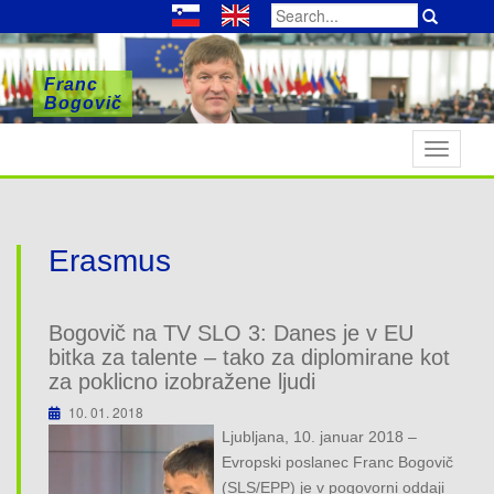
Search
for:
Franc
Franc
Franc
Bogovič
Bogovič
Bogovič
T
o
g
g
l
Erasmus
e
n
a
Bogovič na TV SLO 3: Danes je v EU
v
bitka za talente – tako za diplomirane kot
i
za poklicno izobražene ljudi
g
10. 01. 2018
a
Ljubljana, 10. januar 2018 –
t
Evropski poslanec Franc Bogovič
i
(SLS/EPP) je v pogovorni oddaji