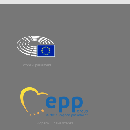
Evropski parlament
Evropska ljudska stranka