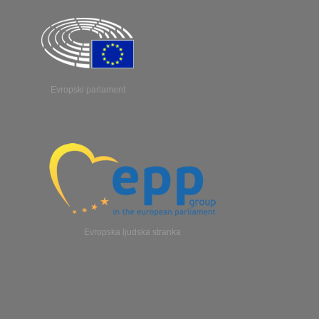
Evropski parlament
Evropska ljudska stranka