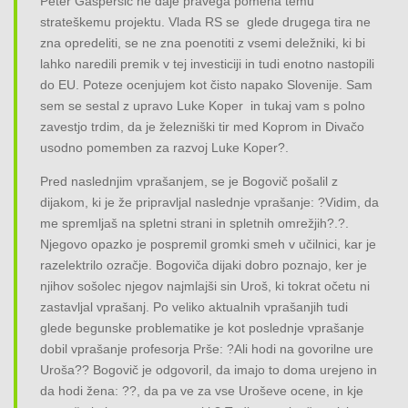
Peter Gašperšič ne daje pravega pomena temu
strateškemu projektu. Vlada RS se glede drugega tira ne
zna opredeliti, se ne zna poenotiti z vsemi deležniki, ki bi
lahko naredili premik v tej investiciji in tudi enotno nastopili
do EU. Poteze ocenjujem kot čisto napako Slovenije. Sam
sem se sestal z upravo Luke Koper in tukaj vam s polno
zavestjo trdim, da je železniški tir med Koprom in Divačo
usodno pomemben za razvoj Luke Koper?.
Pred naslednjim vprašanjem, se je Bogovič pošalil z
dijakom, ki je že pripravljal naslednje vprašanje: ?Vidim, da
me spremljaš na spletni strani in spletnih omrežjih?.?.
Njegovo opazko je pospremil gromki smeh v učilnici, kar je
razelektrilo ozračje. Bogoviča dijaki dobro poznajo, ker je
njihov sošolec njegov najmlajši sin Uroš, ki tokrat očetu ni
zastavljal vprašanj. Po veliko aktualnih vprašanjih tudi
glede begunske problematike je kot poslednje vprašanje
dobil vprašanje profesorja Prše: ?Ali hodi na govorilne ure
Uroša?? Bogovič je odgovoril, da imajo to doma urejeno in
da hodi žena: ??, da pa ve za vse Uroševe ocene, in kje