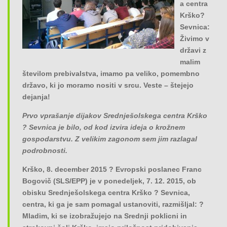
a centra
o
Krško?
n
Sevnica:
Živimo v
državi z
malim
številom prebivalstva, imamo pa veliko, pomembno
državo, ki jo moramo nositi v srcu. Veste – štejejo
dejanja!
Prvo vprašanje dijakov Srednješolskega centra Krško
? Sevnica je bilo, od kod izvira ideja o krožnem
gospodarstvu. Z velikim zagonom sem jim razlagal
podrobnosti.
Krško, 8. december 2015 ? Evropski poslanec Franc
Bogovič (SLS/EPP) je v ponedeljek, 7. 12. 2015, ob
obisku Srednješolskega centra Krško ? Sevnica,
centra, ki ga je sam pomagal ustanoviti, razmišljal: ?
Mladim, ki se izobražujejo na Srednji poklicni in