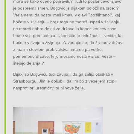
mora še kako oceno popraviti.? Tudi to poslančevo izjavo
je pospremil smeh. Bogovič je dijakom položil na srce: ?
Verjamem, da boste imeli kmalu v glavi ?pošlihtano?, kaj
hočete v življenju – brez tega ne moreš uspeti v življenju,
ne moreš dobro delati za državo in konec koncev zase.
Imate vse pred sabo in izkoristite to priložnost – vedite, kaj
hočete v svojem življenju. Zavedajte se, da živimo v državi
z malim številom prebivalstva, imamo pa veliko,
pomembno državo, ki jo moramo nositi v srcu. Veste –
štejejo dejanja.?
Dijaki so Bogoviču tudi zaupali, da ga želijo obiskati v
Strasbourgu. Jim je obljubil, da jim bo z veseljem stopil
nasproti pri uresničitvi te njihove želje.