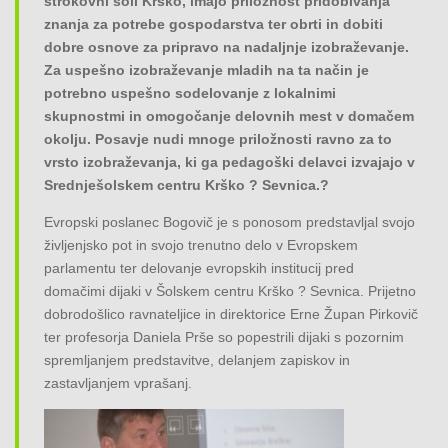
strokovni šoli Krško, imajo priložnost pridobivanja
znanja za potrebe gospodarstva ter obrti in dobiti
dobre osnove za pripravo na nadaljnje izobraževanje.
Za uspešno izobraževanje mladih na ta način je
potrebno uspešno sodelovanje z lokalnimi
skupnostmi in omogočanje delovnih mest v domačem
okolju. Posavje nudi mnoge priložnosti ravno za to
vrsto izobraževanja, ki ga pedagoški delavci izvajajo v
Srednješolskem centru Krško ? Sevnica.?
Evropski poslanec Bogovič je s ponosom predstavljal svojo
življenjsko pot in svojo trenutno delo v Evropskem
parlamentu ter delovanje evropskih institucij pred
domačimi dijaki v Šolskem centru Krško ? Sevnica. Prijetno
dobrodošlico ravnateljice in direktorice Erne Župan Pirkovič
ter profesorja Daniela Prše so popestrili dijaki s pozornim
spremljanjem predstavitve, delanjem zapiskov in
zastavljanjem vprašanj.