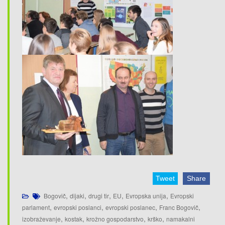
Tweet
Share
,
,
,
,
,
Bogovič
dijaki
drugi tir
EU
Evropska unija
Evropski
,
,
,
,
parlament
evropski poslanci
evropski poslanec
Franc Bogovič
,
,
,
,
izobraževanje
kostak
krožno gospodarstvo
krško
namakalni