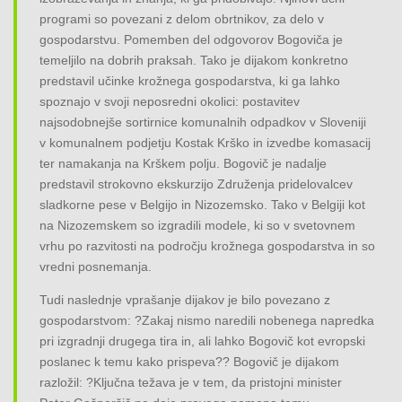
programi so povezani z delom obrtnikov, za delo v
gospodarstvu. Pomemben del odgovorov Bogoviča je
temeljilo na dobrih praksah. Tako je dijakom konkretno
predstavil učinke krožnega gospodarstva, ki ga lahko
spoznajo v svoji neposredni okolici: postavitev
najsodobnejše sortirnice komunalnih odpadkov v Sloveniji
v komunalnem podjetju Kostak Krško in izvedbe komasacij
ter namakanja na Krškem polju. Bogovič je nadalje
predstavil strokovno ekskurzijo Združenja pridelovalcev
sladkorne pese v Belgijo in Nizozemsko. Tako v Belgiji kot
na Nizozemskem so izgradili modele, ki so v svetovnem
vrhu po razvitosti na področju krožnega gospodarstva in so
vredni posnemanja.
Tudi naslednje vprašanje dijakov je bilo povezano z
gospodarstvom: ?Zakaj nismo naredili nobenega napredka
pri izgradnji drugega tira in, ali lahko Bogovič kot evropski
poslanec k temu kako prispeva?? Bogovič je dijakom
razložil: ?Ključna težava je v tem, da pristojni minister