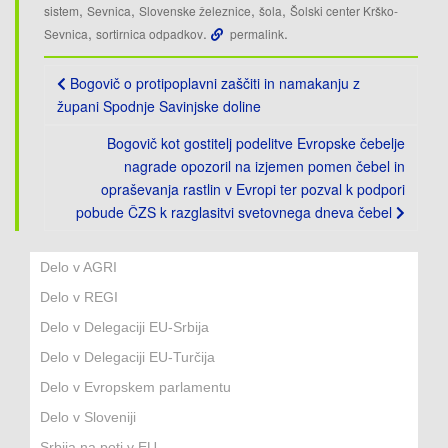
,
,
,
,
sistem
Sevnica
Slovenske železnice
šola
Šolski center Krško-
,
.
.
Sevnica
sortirnica odpadkov
permalink
Post
Bogovič o protipoplavni zaščiti in namakanju z
navigation
župani Spodnje Savinjske doline
Bogovič kot gostitelj podelitve Evropske čebelje
nagrade opozoril na izjemen pomen čebel in
opraševanja rastlin v Evropi ter pozval k podpori
pobude ČZS k razglasitvi svetovnega dneva čebel
Delo v AGRI
Delo v REGI
Delo v Delegaciji EU-Srbija
Delo v Delegaciji EU-Turčija
Delo v Evropskem parlamentu
Delo v Sloveniji
Srbija na poti v EU