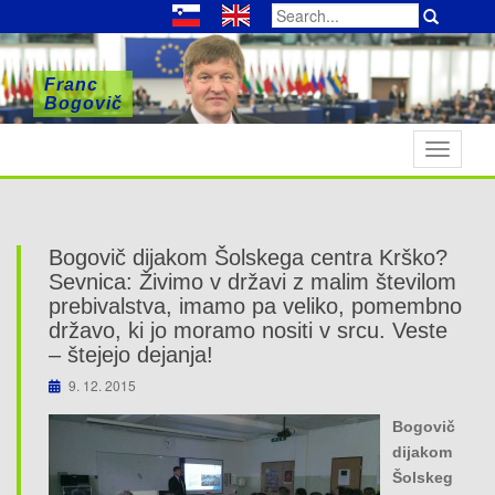
Search
for:
Franc
Franc
Franc
Bogovič
Bogovič
Bogovič
T
o
g
g
l
Bogovič dijakom Šolskega centra Krško?
e
Sevnica: Živimo v državi z malim številom
n
prebivalstva, imamo pa veliko, pomembno
državo, ki jo moramo nositi v srcu. Veste
a
– štejejo dejanja!
v
i
9. 12. 2015
g
Bogovič
a
dijakom
t
Šolskeg
i