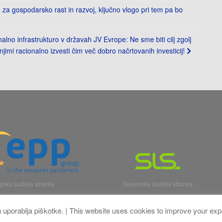
a gospodarsko rast in razvoj, ključno vlogo pri tem pa bo
lno infrastrukturo v državah JV Evrope: Ne sme biti cilj zgolj
jimi racionalno izvesti čim več dobro načrtovanih investicij!
pska ljudska stranka
Slovenska ljudska stranka
n uporablja piškotke. | This website uses cookies to improve your ex