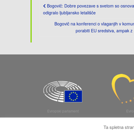
Post
Bogovič: Dobre povezave s svetom so osnova z
navigation
odigralo ljubljansko letališče
Bogovič na konferenci o vlaganjih v komuna
porabiti EU sredstva, ampak z n
Evropski parlament
Evro
Ta spletna stra