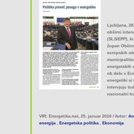
Ljubljana, 28
obširni inte
(SLS/EPP), ki
župan Občine
evropskih ob
municipalitie
energetskih 
ob delu v Ev
energetiki si
intervjuju tu
nacionalni k
VIR: Energetika.net, 25. januar 2016 / Avtor:
An
energija
,
Energetska politika
,
Ekonomija