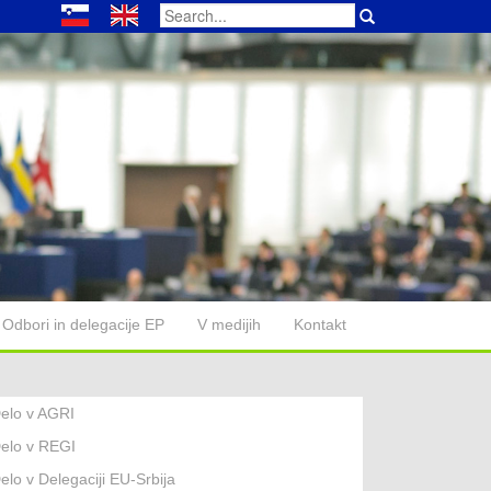
Search
for:
Odbori in delegacije EP
V medijih
Kontakt
elo v AGRI
elo v REGI
elo v Delegaciji EU-Srbija