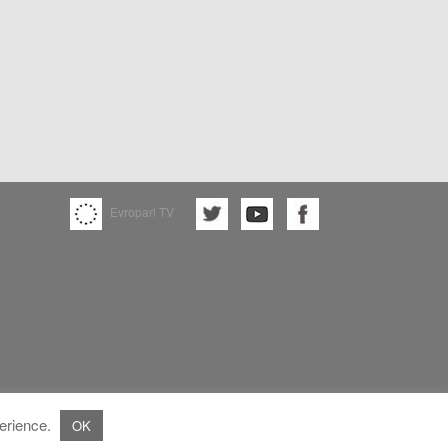
Evroparl TV
perience.
OK
Franc Bogovic
All rights reserved.