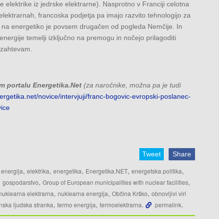
 elektrike iz jedrske elektrarne). Nasprotno v Franciji celotna
 elektrarnah, francoska podjetja pa imajo razvito tehnologijo za
ed na energetiko je povsem drugačen od pogleda Nemčije. In
 energije temelji izključno na premogu in nočejo prilagoditi
 zahtevam.
m portalu Energetika.Net
(za naročnike, možna pa je tudi
ergetika.net/novice/intervjuji/franc-bogovic-evropski-poslanec-
ice
Tweet
Share
,
,
,
,
,
 energija
elektrika
energetika
Energetika.NET
energetska politika
,
,
,
gospodarstvo
Group of European municipalities with nuclear facilities
,
,
,
nuklearna elektrarna
nuklearna energija
Občina Krško
obnovljivi viri
,
,
.
.
nska ljudska stranka
termo energija
termoelektrarna
permalink