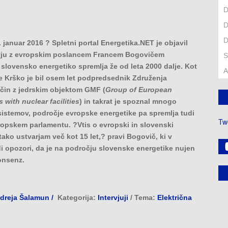
D
D
D
. januar 2016 ? Spletni portal Energetika.NET je objavil
rvju z evropskim poslancem Francem Bogovičem
S
 slovensko energetiko spremlja že od leta 2000 dalje. Kot
A
 Krško je bil osem let podpredsednik Združenja
čin z jedrskim objektom GMF (
Group of European
s with nuclear facilities
) in takrat je spoznal mnogo
sistemov, področje evropske energetike pa spremlja tudi
Tw
ropskem parlamentu. ?Vtis o evropski in slovenski
 tako ustvarjam več kot 15 let,? pravi Bogovič, ki v
di opozori, da je na področju slovenske energetike nujen
onsenz.
dreja Šalamun /
Kategorija:
Intervjuji
/ Tema:
Električna