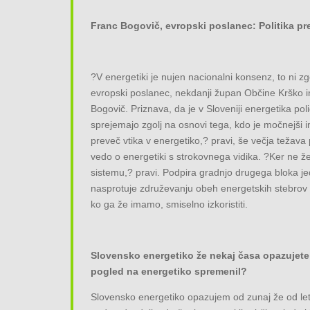
Franc Bogovič, evropski poslanec: Politika p
?V energetiki je nujen nacionalni konsenz, to ni z
evropski poslanec, nekdanji župan Občine Krško 
Bogovič. Priznava, da je v Sloveniji energetika po
sprejemajo zgolj na osnovi tega, kdo je močnejši in
preveč vtika v energetiko,? pravi, še večja težava
vedo o energetiki s strokovnega vidika. ?Ker ne želi
sistemu,? pravi. Podpira gradnjo drugega bloka jed
nasprotuje združevanju obeh energetskih stebrov i
ko ga že imamo, smiselno izkoristiti.
Slovensko energetiko že nekaj časa opazujete 
pogled na energetiko spremenil?
Slovensko energetiko opazujem od zunaj že od let