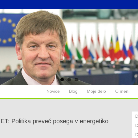
Novice
Blog
Moje delo
O meni
D
NET: Politika preveč posega v energetiko
D
D