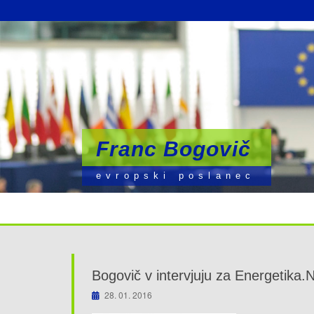
Franc Bogovič
Franc Bogovič
Franc Bogovič
evropski poslanec
evropski poslanec
evropski poslanec
Bogovič v intervjuju za Energetika.
28. 01. 2016