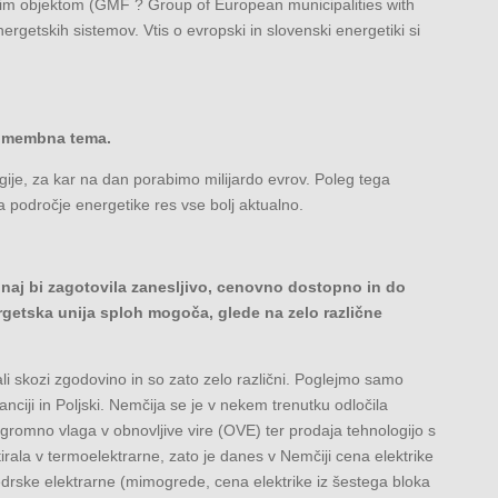
kim objektom (GMF ? Group of European municipalities with
energetskih sistemov. Vtis o evropski in slovenski energetiki si
 pomembna tema.
gije, za kar na dan porabimo milijardo evrov. Poleg tega
a področje energetike res vse bolj aktualno.
 naj bi zagotovila zanesljivo, cenovno dostopno in do
ergetska unija sploh mogoča, glede na zelo različne
li skozi zgodovino in so zato zelo različni. Poglejmo samo
nciji in Poljski. Nemčija se je v nekem trenutku odločila
n ogromno vlaga v obnovljive vire (OVE) ter prodaja tehnologijo s
irala v termoelektrarne, zato je danes v Nemčiji cena elektrike
jedrske elektrarne (mimogrede, cena elektrike iz šestega bloka