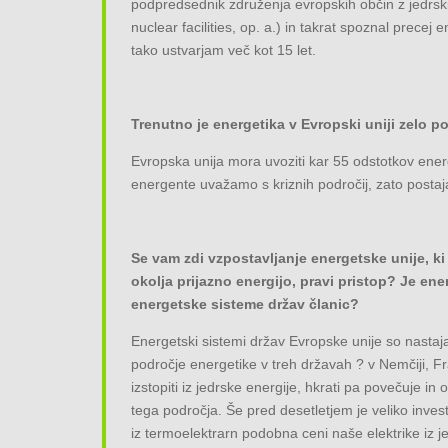
podpredsednik združenja evropskih občin z jedrs
nuclear facilities, op. a.) in takrat spoznal precej 
tako ustvarjam več kot 15 let.
Trenutno je energetika v Evropski uniji zelo
Evropska unija mora uvoziti kar 55 odstotkov ener
energente uvažamo s kriznih področij, zato postaj
Se vam zdi vzpostavljanje energetske unije, ki
okolja prijazno energijo, pravi pristop? Je en
energetske sisteme držav članic?
Energetski sistemi držav Evropske unije so nastaja
področje energetike v treh državah ? v Nemčiji, Fra
izstopiti iz jedrske energije, hkrati pa povečuje i
tega področja. Še pred desetletjem je veliko invest
iz termoelektrarn podobna ceni naše elektrike iz 