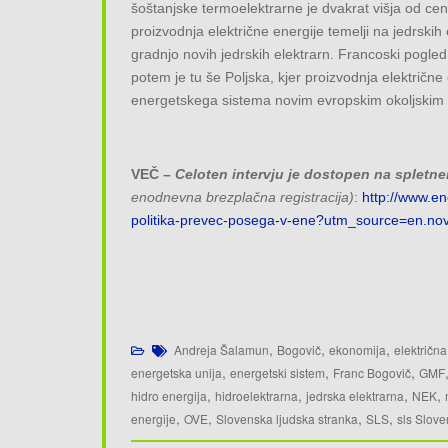
šoštanjske termoelektrarne je dvakrat višja od cene
proizvodnja električne energije temelji na jedrskih
gradnjo novih jedrskih elektrarn. Francoski pogl
potem je tu še Poljska, kjer proizvodnja električne
energetskega sistema novim evropskim okoljskim
VEČ –
Celoten intervju je dostopen na spletne
enodnevna brezplačna registracija)
:
http://www.en
politika-prevec-posega-v-ene?utm_source=en.nov
,
,
,
Andreja Šalamun
Bogovič
ekonomija
električna
,
,
,
energetska unija
energetski sistem
Franc Bogovič
GMF
,
,
,
,
hidro energija
hidroelektrarna
jedrska elektrarna
NEK
,
,
,
,
energije
OVE
Slovenska ljudska stranka
SLS
sls Slove