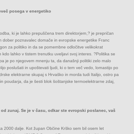
reveč posega v energetiko
godba, ki je lahko prepuščena trem direktorjem,? je prepričan
in dober poznavalec domače in evropske energetike Franc
ligon za politiko in da se pomembne odločitve velikokrat
 kdo lahko v tistem trenutku uveljavi svoj interes. ?Politika se
 pa je po njegovem mnenju ta, da današnji politiki zelo malo
jo poslušati in upoštevati ljudi, ki o tem več vedo, lomastijo po
rske elektrarne skupaj s Hrvaško in morda tudi Italijo, ostro pa
n poudarja, da je šesti blok šoštanjske termoelektrarne zdaj,
od zunaj. Se je v času, odkar ste evropski poslanec, vaš
a 2000 dalje. Kot župan Občine Krško sem bil osem let