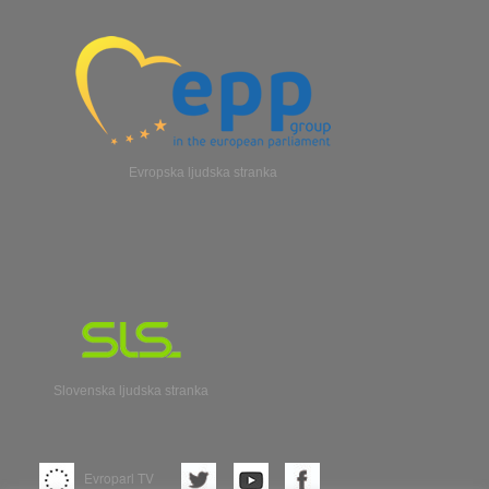
Evropska ljudska stranka
Slovenska ljudska stranka
Evroparl TV