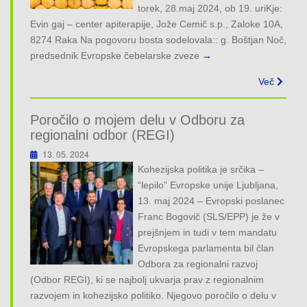
torek, 28.maj 2024, ob 19. uriKje:
Evin gaj – center apiterapije, Jože Cemič s.p., Zaloke 10A,
8274 Raka Na pogovoru bosta sodelovala:: g. Boštjan Noč,
predsednik Evropske čebelarske zveze
→
Več
Poročilo o mojem delu v Odboru za
regionalni odbor (REGI)
13. 05. 2024
Kohezijska politika je srčika –
“lepilo” Evropske unije Ljubljana,
13. maj 2024 – Evropski poslanec
Franc Bogovič (SLS/EPP) je že v
prejšnjem in tudi v tem mandatu
Evropskega parlamenta bil član
Odbora za regionalni razvoj
(Odbor REGI), ki se najbolj ukvarja prav z regionalnim
razvojem in kohezijsko politiko. Njegovo poročilo o delu v