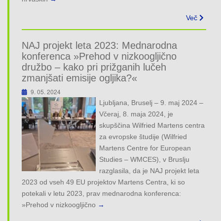
Več
NAJ projekt leta 2023: Mednarodna
konferenca »Prehod v nizkoogljično
družbo – kako pri prižganih lučeh
zmanjšati emisije ogljika?«
9. 05. 2024
Ljubljana, Bruselj – 9. maj 2024 –
Včeraj, 8. maja 2024, je
skupščina Wilfried Martens centra
za evropske študije (Wilfried
Martens Centre for European
Studies – WMCES), v Bruslju
razglasila, da je NAJ projekt leta
2023 od vseh 49 EU projektov Martens Centra, ki so
potekali v letu 2023, prav mednarodna konferenca:
»Prehod v nizkoogljično
→