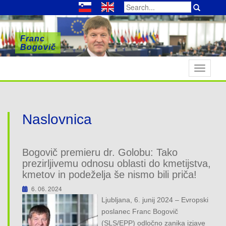
Search
for:
Franc
Franc
Franc
Bogovič
Bogovič
Bogovič
T
o
g
g
l
Naslovnica
e
n
a
Bogovič premieru dr. Golobu: Tako
v
prezirljivemu odnosu oblasti do kmetijstva,
i
kmetov in podeželja še nismo bili priča!
g
6. 06. 2024
a
Ljubljana, 6. junij 2024 – Evropski
t
poslanec Franc Bogovič
i
(SLS/EPP) odločno zanika izjave