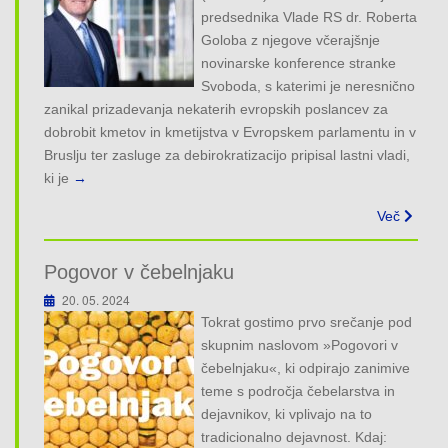
o
predsednika Vlade RS dr. Roberta
n
Goloba z njegove včerajšnje
novinarske konference stranke
Svoboda, s katerimi je neresnično
zanikal prizadevanja nekaterih evropskih poslancev za
dobrobit kmetov in kmetijstva v Evropskem parlamentu in v
Bruslju ter zasluge za debirokratizacijo pripisal lastni vladi,
ki je
→
Več
Pogovor v čebelnjaku
20. 05. 2024
Tokrat gostimo prvo srečanje pod
skupnim naslovom »Pogovori v
čebelnjaku«, ki odpirajo zanimive
teme s področja čebelarstva in
dejavnikov, ki vplivajo na to
tradicionalno dejavnost. Kdaj: