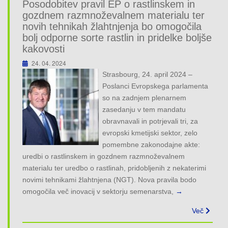
Posodobitev pravil EP o rastlinskem in
gozdnem razmnoževalnem materialu ter
novih tehnikah žlahtnjenja bo omogočila
bolj odporne sorte rastlin in pridelke boljše
kakovosti
24. 04. 2024
Strasbourg, 24. april 2024 –
Poslanci Evropskega parlamenta
so na zadnjem plenarnem
zasedanju v tem mandatu
obravnavali in potrjevali tri, za
evropski kmetijski sektor, zelo
pomembne zakonodajne akte:
uredbi o rastlinskem in gozdnem razmnoževalnem
materialu ter uredbo o rastlinah, pridobljenih z nekaterimi
novimi tehnikami žlahtnjena (NGT). Nova pravila bodo
omogočila več inovacij v sektorju semenarstva,
→
Več