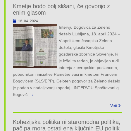
Kmetje bodo bolj slišani, če govorijo z
enim glasom
18. 04. 2024
Intervju Bogoviča za Zeleno
deželo Ljubljana, 18. april 2024 –
V aprilskem časopisu Zelena
dežela, glasilu Kmetijsko
gozdarske zbornice Slovenije, ki
je izšel ta teden, je objavljen tudi
intervju z evropskim poslancem,
pobudnikom iniciative Pametne vasi in kmetom Francem
Bogovičem (SLS/EPP). Celoten pogovor za Zeleno deželo
je podan v nadaljevanju spodaj. INTERVJU Spoštovani g.
Bogovič,
→
Več
Kohezijska politika ni staromodna politika,
pač pa mora ostati ena ključnih EU politik