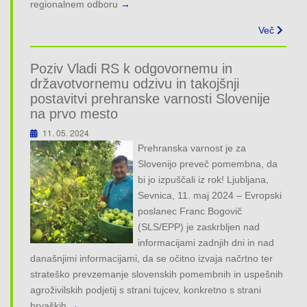
regionalnem odboru
→
Več
Poziv Vladi RS k odgovornemu in
državotvornemu odzivu in takojšnji
postavitvi prehranske varnosti Slovenije
na prvo mesto
11. 05. 2024
Prehranska varnost je za
Slovenijo preveč pomembna, da
bi jo izpuščali iz rok! Ljubljana,
Sevnica, 11. maj 2024 – Evropski
poslanec Franc Bogovič
(SLS/EPP) je zaskrbljen nad
informacijami zadnjih dni in nad
današnjimi informacijami, da se očitno izvaja načrtno ter
strateško prevzemanje slovenskih pomembnih in uspešnih
agroživilskih podjetij s strani tujcev, konkretno s strani
hrvaških
→