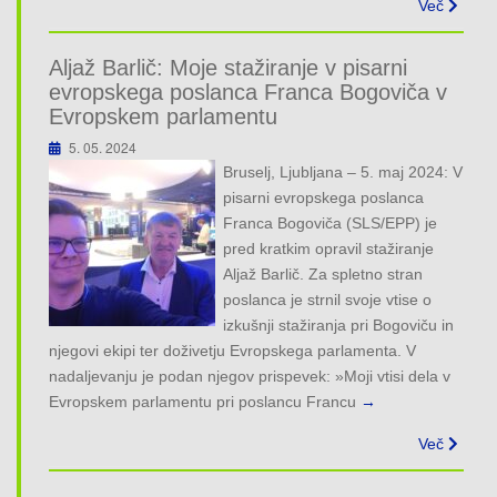
Več
Aljaž Barlič: Moje stažiranje v pisarni
evropskega poslanca Franca Bogoviča v
Evropskem parlamentu
5. 05. 2024
Bruselj, Ljubljana – 5. maj 2024: V
pisarni evropskega poslanca
Franca Bogoviča (SLS/EPP) je
pred kratkim opravil stažiranje
Aljaž Barlič. Za spletno stran
poslanca je strnil svoje vtise o
izkušnji stažiranja pri Bogoviču in
njegovi ekipi ter doživetju Evropskega parlamenta. V
nadaljevanju je podan njegov prispevek: »Moji vtisi dela v
Evropskem parlamentu pri poslancu Francu
→
Več