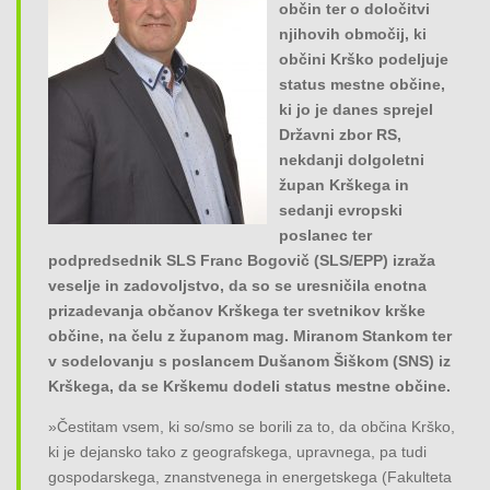
občin ter o določitvi
o
njihovih območij, ki
n
občini Krško podeljuje
status mestne občine,
ki jo je danes sprejel
Državni zbor RS,
nekdanji dolgoletni
župan Krškega in
sedanji evropski
poslanec ter
podpredsednik SLS Franc Bogovič (SLS/EPP) izraža
veselje in zadovoljstvo, da so se uresničila enotna
prizadevanja občanov Krškega ter svetnikov krške
občine, na čelu z županom mag. Miranom Stankom ter
v sodelovanju s poslancem Dušanom Šiškom (SNS) iz
Krškega, da se Krškemu dodeli status mestne občine.
»Čestitam vsem, ki so/smo se borili za to, da občina Krško,
ki je dejansko tako z geografskega, upravnega, pa tudi
gospodarskega, znanstvenega in energetskega (Fakulteta