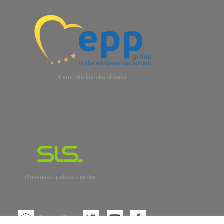
Evropska ljudska stranka
Slovenska ljudska stranka
Evroparl TV