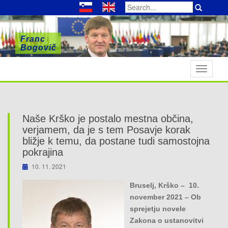
Search
for:
Franc
Franc
Franc
Bogovič
Bogovič
Bogovič
T
o
g
g
l
Naše Krško je postalo mestna občina,
e
verjamem, da je s tem Posavje korak
n
bližje k temu, da postane tudi samostojna
pokrajina
a
v
10. 11. 2021
i
Bruselj, Krško – 10.
g
november 2021 – Ob
a
sprejetju novele
t
Zakona o ustanovitvi
i