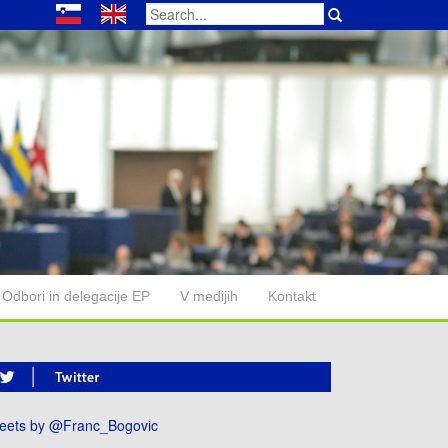
Search
for:
Odbori in delegacije EP
V medijih
Kontakt
eets by @Franc_Bogovic