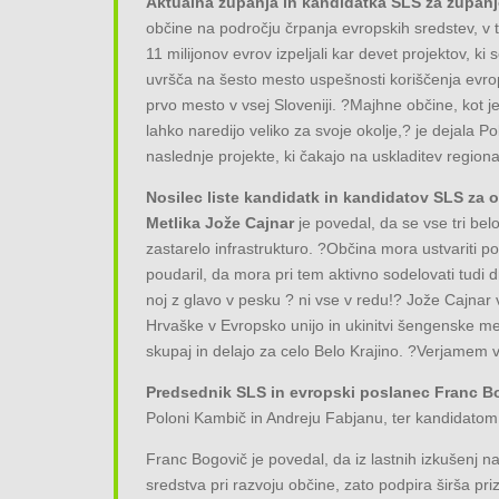
Aktualna županja in kandidatka SLS za župan
občine na področju črpanja evropskih sredstev, v
11 milijonov evrov izpeljali kar devet projektov, ki
uvršča na šesto mesto uspešnosti koriščenja evrops
prvo mesto v vsej Sloveniji. ?Majhne občine, kot j
lahko naredijo veliko za svoje okolje,? je dejala 
naslednje projekte, ki čakajo na uskladitev region
Nosilec liste kandidatk in kandidatov SLS za 
Metlika Jože Cajnar
je povedal, da se vse tri b
zastarelo infrastrukturo. ?Občina mora ustvariti p
poudaril, da mora pri tem aktivno sodelovati tudi d
noj z glavo v pesku ? ni vse v redu!? Jože Cajnar v
Hrvaške v Evropsko unijo in ukinitvi šengenske me
skupaj in delajo za celo Belo Krajino. ?Verjamem v 
Predsednik SLS in evropski poslanec Franc B
Poloni Kambič in Andreju Fabjanu, ter kandidatom n
Franc Bogovič je povedal, da iz lastnih izkušen
sredstva pri razvoju občine, zato podpira širša p