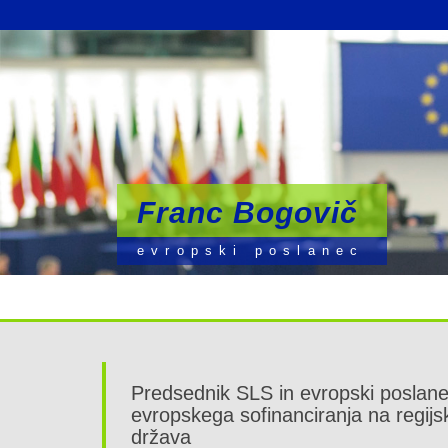
Franc Bogovič
Franc Bogovič
Franc Bogovič
evropski poslanec
evropski poslanec
evropski poslanec
Predsednik SLS in evropski poslanec
evropskega sofinanciranja na regijsk
država