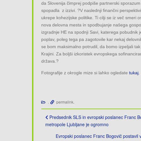
da Slovenija čimprej podpiše partnerski sporazum
spopadla z izzivi. ?V naslednji finančni perspektivi
ukrepe kohezijske politike. Ti cilji se iz več smer
nova delovna mesta in spodbujanje našega gospoda
izgradnje HE na spodnji Savi, katerega pobudnik je 
poplav, poleg tega pa zagotovile kar nekaj delov
se bom maksimalno potrudil, da bomo izpeljali tak in
Krajini. Za boljši izkoristek evropskega sofinancira
država.?
Fotografije z okrogle mize si lahko ogledate
tukaj.
.
.
permalink
Post
Predsednik SLS in evropski poslanec Franc Bog
navigation
metropole Ljubljane je ogromno
Evropski poslanec Franc Bogovič postavil v