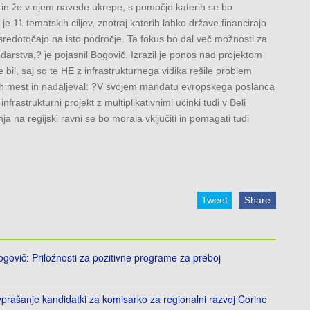
 in že v njem navede ukrepe, s pomočjo katerih se bo
 je 11 tematskih ciljev, znotraj katerih lahko države financirajo
i osredotočajo na isto področje. Ta fokus bo dal več možnosti za
rstva,? je pojasnil Bogovič. Izrazil je ponos nad projektom
bil, saj so te HE z infrastrukturnega vidika rešile problem
nih mest in nadaljeval: ?V svojem mandatu evropskega poslanca
frastrukturni projekt z multiplikativnimi učinki tudi v Beli
nja na regijski ravni se bo morala vključiti in pomagati tudi
Tweet
Share
ovič: Priložnosti za pozitivne programe za preboj
prašanje kandidatki za komisarko za regionalni razvoj Corine