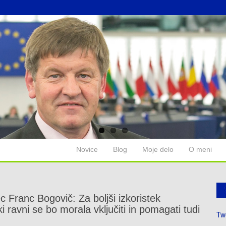
Novice
Blog
Moje delo
O meni
 Franc Bogovič: Za boljši izkoristek
i ravni se bo morala vključiti in pomagati tudi
Tw