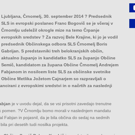
Ljubljana, Črnomelj, 30. september 2014 ? Predsednik
SLS in evropski poslanec Franc Bogovič se je včeraj v
Črnomlju udeležil okrogle mize na temo Črpanje
evropskih sredstev ? Za razvoj Bele Krajine, ki jo je vodil
predsednik Občinskega odbora SLS Črnomelj Boris
Gabrijan. S predstavniki treh belokranjskih občin,
aktualno županjo in kandidatko SLS za županjo Občine
Semič, kandidatom za župana Občine Črnomelj Andrejem
Fabjanom in nosilcem liste SLS za občinske svetnike
Občine Metlika Jožetom Cajnarjem so razpravljali o
nancirani z evropskimi sredstvi in o načrtih za naslednji
abjan
je v uvodu dejal, da se vsi prisotni zavedajo trenutne
velik pomen. ?V Črnomlju bomo morali v naslednjem mandatu
l Fabjan in pojasnil, da je bila občina do sedaj na sedmih
bila pri desetih tudi nosilka projekta.