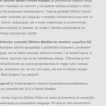
jo Občine Semič Polona Kambič
je predstavila uspehe svoje
 tem mandatu so namreč z evropskim sofinanciranjem v višini
 so bili predvsem infrastrukturni. Tudi ta podatek Občino Semič
kih sredstev, po vlaganju v okoljsko infrastrukturo pa celo na
e Semič, dokazujejo, da s svojo majhnostjo in prodornostjo
Polona Kambič in dodala, da imajo v Semiču pripravljene že
alnega razvojnega načrta.
občinske svetnike Občine Metlika ter direktor uspešne KZ
elokranjske občine spopadajo s podobnimi težavami, predvsem
ogoje, da se lahko ustvarijo delovna mesta,? je dodal Cajnar in
ržava, saj brez nje ne bo izboljšanja stanja: ?Slovenija je kot
idi priložnost za razvoj gospodarstva in regije tudi v vstopu
je, predvsem pa se mu zdi nujno, da vse tri občine stopijo
Belo Krajino,? je zaključil.
ogovič
je izrazil podporo obema županskima kandidatoma,
a svetniški listi SLS v Občini Metlika.
j na mestu župana Občine Krško ve, kako pomembna so evropska
rizadevanja za pospešeno vlaganje. Pri tem je zelo pomembno,