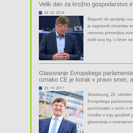
Velik dan za krožno gospodarstvo in
28. 03. 2019
Bogovič ob sprejetju no
je zagotoviti ohranitev e
cenovno primerljiva mine
našli svoj trg, s čimer 
Glasovanje Evropskega parlamenta o
oznako CE je korak v pravo smer, 
25. 10. 2017
Strasbourg, 25. oktobe
Evropskega parlamenta 
poročevalec v senci v 
Uredbe o trgu gnojilnih 
glasovanja o omenjenem