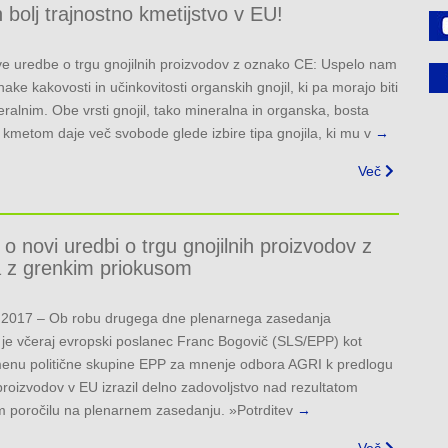
 bolj trajnostno kmetijstvo v EU!
ve uredbe o trgu gnojilnih proizvodov z oznako CE: Uspelo nam
nake kakovosti in učinkovitosti organskih gnojil, ki pa morajo biti
ralnim. Obe vrsti gnojil, tako mineralna in organska, bosta
se kmetom daje več svobode glede izbire tipa gnojila, ki mu v
→
Več
 novi uredbi o trgu gnojilnih proizvodov z
a z grenkim priokusom
r 2017 – Ob robu drugega dne plenarnega zasedanja
je včeraj evropski poslanec Franc Bogovič (SLS/EPP) kot
imenu politične skupine EPP za mnenje odbora AGRI k predlogu
proizvodov v EU izrazil delno zadovoljstvo nad rezultatom
 poročilu na plenarnem zasedanju. »Potrditev
→