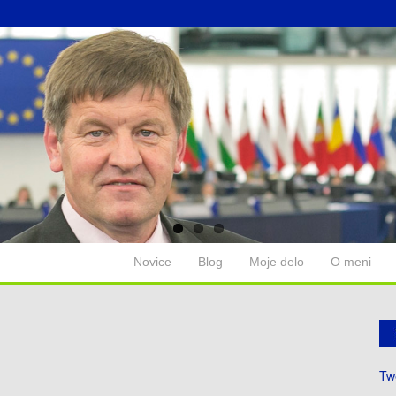
Novice
Blog
Moje delo
O meni
Tw