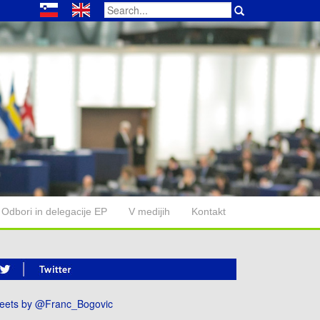
Search
for:
Odbori in delegacije EP
V medijih
Kontakt
eets by @Franc_Bogovic