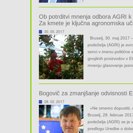
Ob potrditvi mnenja odbora AGRI k n
Za kmete je ključna agronomska učin
30. 05. 2017
Bruselj, 30. maj 2017 –
podeželja (AGRI) je evr
senci v imenu političn
gnojilnih proizvodov v 
mnenju glasovanje jasn
Bogovič za zmanjšanje odvisnosti EU 
28. 02. 2017
»Ne smemo dopustiti, d
Bruselj, 28. februar 20
podeželja (AGRI) se je
predlogu Uredbe o določi