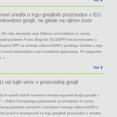
Več
ovi uredbi o trgu gnojilnih proizvodov v EU:
kovitost gnojil, ne glede na njihov izvor
 Ob robu današnje seje Odbora za kmetijstvo in razvoj
opski poslanec Franc Bogovič (SLS/EPP) kot poročevalec v
e skupine EPP za mnenje odbora AGRI k predlogu Uredbe o trgu
EU izrazil zadovoljstvo nad rezultatom glasovanja. Po njegovem
o
→
Več
od tujih virov v proizvodnji gnojil
a bi zaradi dobrih namenov kmetje kupovali dražja gnojila.«
17 – Odbor Evropskega parlamenta za kmetijstvo in razvoj
 včeraj popoldne seznanil z osnutkom mnenja odbora AGRI o
tvi pravil o dostopnosti na trgu gnojilnih proizvodov z oznako