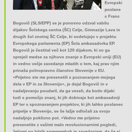
Evropski
o
poslane
n
c Franc
Bogovič (SLS/EPP) se je ponovno odzval vabilu
dijakov Šolskega centra (ŠC) Celje, Gimnazije Lava in
drugih šol znotraj ŠC Celje, ki sodelujejo v projektu
Evropskega parlamenta (EP) Šola ambasadorka EP.
Bogovič je čestital več kot 120 dijakom, ki so ga
sprejeli medse za njihovo znanje o Evropski uniji (EU)
in vedno večje zavedanje mladih o tem, kaj prav njim
prinaša polnopravno članstvo Slovenije v EU.
»Prijetno ste me presenetili s poznavanjem mojega
dela v EP in za Slovenijo«, je dejal Bogovič in v
nadaljevanju poudaril, da ga veseli, da bodo dijaki
tudi s pomočjo znanj, ki jih dobivajo kot ambasadorji
EP ter s spoznavanjem projektov, ki jih lahko poslanec
pripelje v Slovenijo, se še lažje odločali za svojo
nadaljnjo poklicno pot. »Vedno me prijetno
presenetite z vašimi malo revolucionarnimi pogledi,
željami po hitrih spremembah in zavedanjem, da če si