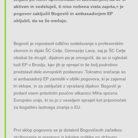
aktiven in sodeluješ, ti niso nobena vrata zaprta,« je
pogovor zaključil Bogovič in ambasadorjem EP
obljubil, da se še srečajo.
Bogovič je vzpostavil odlično sodelovanje s profesorskim
zborom in dijaki ŠC Celje, Gimnazijo Lava, saj je ŠC Celje
obiskal že drugič, dijakom pa je omogočil, da so si ogledali
tudi EP v Bruslju, kjer jih je sprejel in še bolj podrobno
predstavil delo evropskih poslancev. Tokratno srečanje so
si ambasadorji EP zamislili v obliki pogovora, ki je zajemal
tri sklope, in za zaključek z vprašanji dijakov. Bogovič je
podaril vsem prisotnim poučno slikanico Miha spozna
Evropsko unijo, ki so jo z veseljem sprejeli kot pripomoček
za bogatitev lastnega znanja o EU.
Prvi sklop pogovora se je dotaknil Bogovičevih začetkov
službovanja in prestopa iz lokalne politike na državno