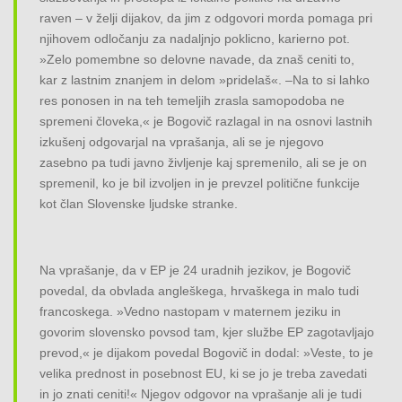
raven – v želji dijakov, da jim z odgovori morda pomaga pri
njihovem odločanju za nadaljnjo poklicno, karierno pot.
»Zelo pomembne so delovne navade, da znaš ceniti to,
kar z lastnim znanjem in delom »pridelaš«. –Na to si lahko
res ponosen in na teh temeljih zrasla samopodoba ne
spremeni človeka,« je Bogovič razlagal in na osnovi lastnih
izkušenj odgovarjal na vprašanja, ali se je njegovo
zasebno pa tudi javno življenje kaj spremenilo, ali se je on
spremenil, ko je bil izvoljen in je prevzel politične funkcije
kot član Slovenske ljudske stranke.
Na vprašanje, da v EP je 24 uradnih jezikov, je Bogovič
povedal, da obvlada angleškega, hrvaškega in malo tudi
francoskega. »Vedno nastopam v maternem jeziku in
govorim slovensko povsod tam, kjer službe EP zagotavljajo
prevod,« je dijakom povedal Bogovič in dodal: »Veste, to je
velika prednost in posebnost EU, ki se jo je treba zavedati
in jo znati ceniti!« Njegov odgovor na vprašanje ali je tudi