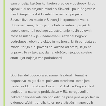
sam pripeljal kakšen konkreten predlog v postopek, ki bo
vplival tudi na življenje mladih v Sloveniji, pa je Bogovič z
navdušenjem razložil vsebino in namen projekta
Zavezništvo za mlade v Sloveniji in »pametnih vasi«.
»Ponosen sem, da mi je pri obeh navedenih projektih
uspelo usmerjati podlage za ustvarjanje novih delovnih
mest za mlade,« je v nadaljevanju razlagal Bogovič
podrobnosti obeh projektov in možnosti, ki jih ponujata za
mlade, ter jih tudi povabil na kakšno od omizij, ki jih bo
pripravil. Prav tako pa, da naj obiščejo njegovo spletno
stran, kjer najdejo vse podrobnosti.
Dobršen del pogovora so namenili aktualni tematiki
begunstva, migracijam, pojavom terorizma, temeljem
nastanka EU, postopku Brexit … Z dijaki je Bogovič delil
poglede na staranje prebivalstva v EU, spregovoril o
nekaterih konservativnih pogledih na priseljensko politiko in
o demografskih trendih, kateri po statističnih napovedih