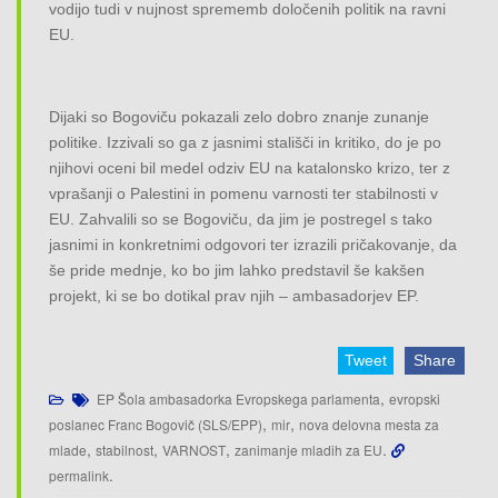
vodijo tudi v nujnost sprememb določenih politik na ravni
EU.
Dijaki so Bogoviču pokazali zelo dobro znanje zunanje
politike. Izzivali so ga z jasnimi stališči in kritiko, do je po
njihovi oceni bil medel odziv EU na katalonsko krizo, ter z
vprašanji o Palestini in pomenu varnosti ter stabilnosti v
EU. Zahvalili so se Bogoviču, da jim je postregel s tako
jasnimi in konkretnimi odgovori ter izrazili pričakovanje, da
še pride mednje, ko bo jim lahko predstavil še kakšen
projekt, ki se bo dotikal prav njih – ambasadorjev EP.
Tweet
Share
,
EP Šola ambasadorka Evropskega parlamenta
evropski
,
,
poslanec Franc Bogovič (SLS/EPP)
mir
nova delovna mesta za
,
,
,
.
mlade
stabilnost
VARNOST
zanimanje mladih za EU
.
permalink