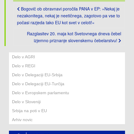
Post
Bogovič ob obravnavi poročila PANA v EP: »Nekaj je
navigation
nezakonitega, nekaj je neetičnega, zagotovo pa vse to
počasi razjeda tako EU kot svet v celoti!«
Razglasitev 20. maja kot Svetovnega dneva čebel
izjemno priznanje slovenskemu čebelarstvu!
Delo v AGRI
Delo v REGI
Delo v Delegaciji EU-Srbija
Delo v Delegaciji EU-Turčija
Delo v Evropskem parlamentu
Delo v Sloveniji
Srbija na poti v EU
Arhiv novic