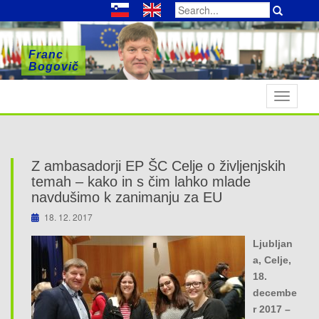
Search
for:
Franc
Franc
Franc
Bogovič
Bogovič
Bogovič
T
o
g
g
l
Z ambasadorji EP ŠC Celje o življenjskih
e
temah – kako in s čim lahko mlade
n
navdušimo k zanimanju za EU
a
18. 12. 2017
v
Ljubljan
i
a, Celje,
g
18.
a
decembe
t
r 2017 –
i