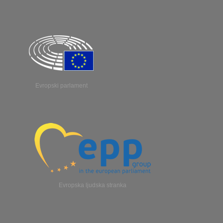
Evropski parlament
Evropska ljudska stranka