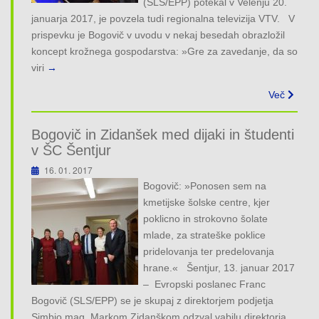
(SLS/EPP) potekal v Velenju 20.
januarja 2017, je povzela tudi regionalna televizija VTV. V
prispevku je Bogovič v uvodu v nekaj besedah obrazložil
koncept krožnega gospodarstva: »Gre za zavedanje, da so
viri
→
Več
Bogovič in Zidanšek med dijaki in študenti
v ŠC Šentjur
16. 01. 2017
Bogovič: »Ponosen sem na
kmetijske šolske centre, kjer
poklicno in strokovno šolate
mlade, za strateške poklice
pridelovanja ter predelovanja
hrane.« Šentjur, 13. januar 2017
– Evropski poslanec Franc
Bogovič (SLS/EPP) se je skupaj z direktorjem podjetja
Simbio mag. Markom Zidanškom odzval vabilu direktorja