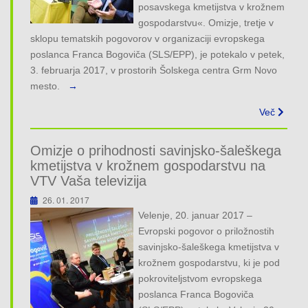
posavskega kmetijstva v krožnem
gospodarstvu«. Omizje, tretje v
sklopu tematskih pogovorov v organizaciji evropskega
poslanca Franca Bogoviča (SLS/EPP), je potekalo v petek,
3. februarja 2017, v prostorih Šolskega centra Grm Novo
mesto.
→
Več
Omizje o prihodnosti savinjsko-šaleškega
kmetijstva v krožnem gospodarstvu na
VTV Vaša televizija
26. 01. 2017
Velenje, 20. januar 2017 –
Evropski pogovor o priložnostih
savinjsko-šaleškega kmetijstva v
krožnem gospodarstvu, ki je pod
pokroviteljstvom evropskega
poslanca Franca Bogoviča