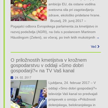
o
ambicijo EU, da ostane vodilna
n
svetovna sila pri zagotavljanju
zdrave, ekološko pridelane hrane.
Bruselj, 29. junij 2017 –
Pogajalci odbora Evropskega parlamenta za kmetijstvo in
razvoj podeželja (AGRI), na čelu s poslancem Martinom
Häuslingom (Zeleni), so včeraj, po treh letih mukotrpnih
→
Več
O priložnostih kmetijstva v krožnem
gospodarstvu v oddaji »Smo dobri
gospodarji?« na TV Vaš kanal
24. 02. 2017
Ljubljana, 24. februar 2017 – V
oddaji »Smo dobri gospodarji?«
televizije Vaš kanal so predvajali
prispevek o omizju »Priložnosti
dolenjskega, belokranjskega in