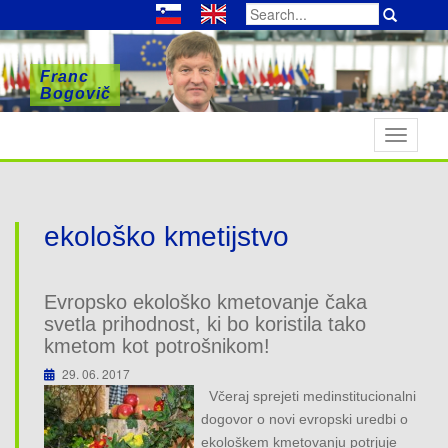
Search
for:
Franc
Franc
Franc
Bogovič
Bogovič
Bogovič
T
o
g
g
l
ekološko kmetijstvo
e
n
a
Evropsko ekološko kmetovanje čaka
v
svetla prihodnost, ki bo koristila tako
i
kmetom kot potrošnikom!
g
29. 06. 2017
a
Včeraj sprejeti medinstitucionalni
t
dogovor o novi evropski uredbi o
i
ekološkem kmetovanju potrjuje