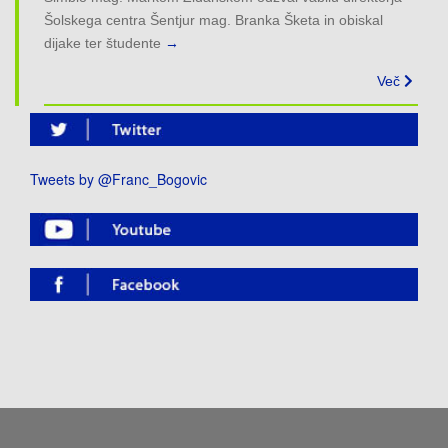
Šolskega centra Šentjur mag. Branka Šketa in obiskal
dijake ter študente
→
Več
Tweets by @Franc_Bogovic