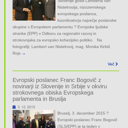
Slovenije gostil Lamberta van
Nistelrooija, nizozemskega
evropskega poslanca,
koordinatorja največje poslanske
skupine v Evropskem parlamentu ? Evropske ljudske
stranke (EPP) v Odboru za regionalni razvoj in
strokovnjaka za evropsko kohezijsko politiko. Na
fotografiji; Lambert van Nistelrooij, mag. Monika Kirbiš
Rojs
→
Več
Evropski poslanec Franc Bogovič z
novinarji iz Slovenije in Srbije v okviru
strokovnega obiska Evropskega
parlamenta in Bruslja
3. 12. 2015
Bruselj, 3. december 2015 ?
Evropski poslanec Franc Bogovič
(SLS/EPP) je ta teden v