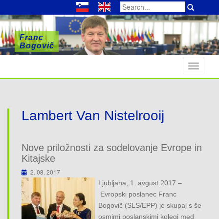
Search
for:
Franc
Franc
Franc
Bogovič
Bogovič
Bogovič
T
o
g
g
l
Lambert Van Nistelrooij
e
n
a
Nove priložnosti za sodelovanje Evrope in
v
Kitajske
i
2. 08. 2017
g
Ljubljana, 1. avgust 2017 –
a
Evropski poslanec Franc
t
Bogovič (SLS/EPP) je skupaj s še
i
osmimi poslanskimi kolegi med