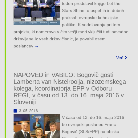
teden predstavil knjigo Let the
Stars Shine, o uspehih in dobrih
praksah evropske kohezijske
politike. K sodelovanju pri tem
projektu, ki namerava v čim večji meri vključiti tudi navadne
državljane iz vseh držav članic, je povabil osem
poslancev
→
Več
NAPOVED in VABILO: Bogovič gosti
Lamberta van Nistelrooija, nizozemskega
kolega, koordinatorja EPP v Odboru
REGI, v času od 13. do 16. maja 2016 v
Sloveniji
3. 05. 2016
V času od 13. do 16. maja 2016
bo evropski poslanec Franc
Bogovič (SLS/EPP) na obisku