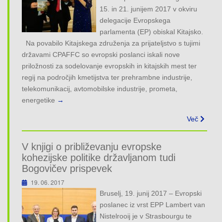
o
15. in 21. junijem 2017 v okviru
n
delegacije Evropskega
parlamenta (EP) obiskal Kitajsko.
Na povabilo Kitajskega združenja za prijateljstvo s tujimi
državami CPAFFC so evropski poslanci iskali nove
priložnosti za sodelovanje evropskih in kitajskih mest ter
regij na področjih kmetijstva ter prehrambne industrije,
telekomunikacij, avtomobilske industrije, prometa,
energetike
→
Več
V knjigi o približevanju evropske
kohezijske politike državljanom tudi
Bogovičev prispevek
19. 06. 2017
Bruselj, 19. junij 2017 – Evropski
poslanec iz vrst EPP Lambert van
Nistelrooij je v Strasbourgu te