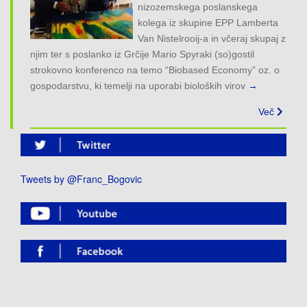
nizozemskega poslanskega
kolega iz skupine EPP Lamberta
Van Nistelrooij-a in včeraj skupaj z
njim ter s poslanko iz Grčije Mario Spyraki (so)gostil
strokovno konferenco na temo “Biobased Economy” oz. o
gospodarstvu, ki temelji na uporabi bioloških virov
→
Več
Tweets by @Franc_Bogovic