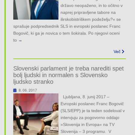
o
državo neopaženo, in to očitno v
n
naprej pripravljene tabore na
ilirskobistriškem podeželju?« se
sprašuje podpredsednik SLS in evropski poslanec Franc
Bogovič, ki ga je novica o tem šokirala. Po njegovi oceni
to
→
Več
Slovenski parlament je treba narediti spet
bolj ljudski in normalen s Slovensko
ljudsko stranko
8. 06. 2017
Ljubljana, 8. junij 2017 –
Evropski poslanec Franc Bogovič
(SLS/EPP) je ta teden sodeloval v
intervjuju za pogovorno oddajo
»Slovenija in Evropa« na TV
Slovenija – 3 programu. V