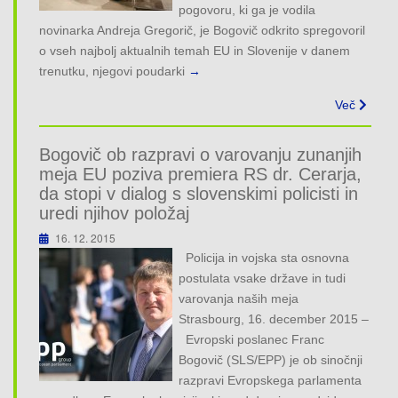
pogovoru, ki ga je vodila
novinarka Andreja Gregorič, je Bogovič odkrito spregovoril
o vseh najbolj aktualnih temah EU in Slovenije v danem
trenutku, njegovi poudarki
→
Več
Bogovič ob razpravi o varovanju zunanjih
meja EU poziva premiera RS dr. Cerarja,
da stopi v dialog s slovenskimi policisti in
uredi njihov položaj
16. 12. 2015
Policija in vojska sta osnovna
postulata vsake države in tudi
varovanja naših meja
Strasbourg, 16. december 2015 –
Evropski poslanec Franc
Bogovič (SLS/EPP) je ob sinočnji
razpravi Evropskega parlamenta