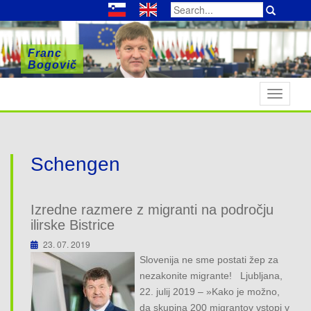
Search
for:
Franc
Franc
Franc
Bogovič
Bogovič
Bogovič
T
o
g
g
l
Schengen
e
n
a
Izredne razmere z migranti na področju
v
ilirske Bistrice
i
23. 07. 2019
g
Slovenija ne sme postati žep za
a
nezakonite migrante! Ljubljana,
t
22. julij 2019 – »Kako je možno,
i
da skupina 200 migrantov vstopi v