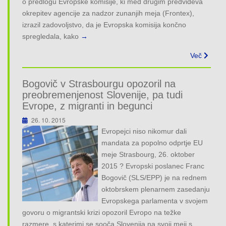
o predlogu Evropske komisije, ki med drugim predvideva
okrepitev agencije za nadzor zunanjih meja (Frontex),
izrazil zadovoljstvo, da je Evropska komisija končno
spregledala, kako
→
Več
Bogovič v Strasbourgu opozoril na
preobremenjenost Slovenije, pa tudi
Evrope, z migranti in begunci
26. 10. 2015
Evropejci niso nikomur dali
mandata za popolno odprtje EU
meje Strasbourg, 26. oktober
2015 ? Evropski poslanec Franc
Bogovič (SLS/EPP) je na rednem
oktobrskem plenarnem zasedanju
Evropskega parlamenta v svojem
govoru o migrantski krizi opozoril Evropo na težke
razmere, s katerimi se sooča Slovenija na svoji meji s