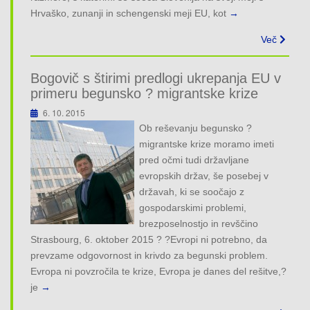
Hrvaško, zunanji in schengenski meji EU, kot
→
Več
Bogovič s štirimi predlogi ukrepanja EU v
primeru begunsko ? migrantske krize
6. 10. 2015
Ob reševanju begunsko ?
migrantske krize moramo imeti
pred očmi tudi državljane
evropskih držav, še posebej v
državah, ki se soočajo z
gospodarskimi problemi,
brezposelnostjo in revščino
Strasbourg, 6. oktober 2015 ? ?Evropi ni potrebno, da
prevzame odgovornost in krivdo za begunski problem.
Evropa ni povzročila te krize, Evropa je danes del rešitve,?
je
→