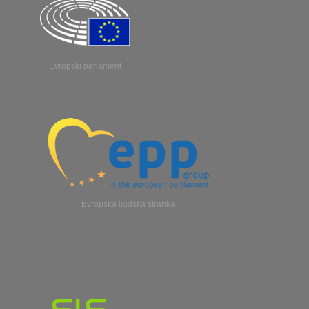
Evropski parlament
Evropska ljudska stranka