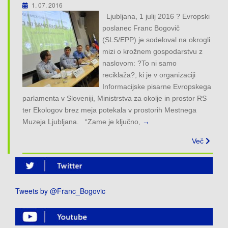
1. 07. 2016
Ljubljana, 1 julij 2016 ? Evropski
poslanec Franc Bogovič
(SLS/EPP) je sodeloval na okrogli
mizi o krožnem gospodarstvu z
naslovom: ?To ni samo
reciklaža?, ki je v organizaciji
Informacijske pisarne Evropskega
parlamenta v Sloveniji, Ministrstva za okolje in prostor RS
ter Ekologov brez meja potekala v prostorih Mestnega
Muzeja Ljubljana. “Zame je ključno,
→
Več
Tweets by @Franc_Bogovic