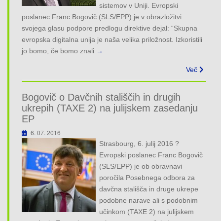
sistemov v Uniji. Evropski
poslanec Franc Bogovič (SLS/EPP) je v obrazložitvi
svojega glasu podpore predlogu direktive dejal: “Skupna
evropska digitalna unija je naša velika priložnost. Izkoristili
jo bomo, če bomo znali
→
Več
Bogovič o Davčnih stališčih in drugih
ukrepih (TAXE 2) na julijskem zasedanju
EP
6. 07. 2016
Strasbourg, 6. julij 2016 ?
Evropski poslanec Franc Bogovič
(SLS/EPP) je ob obravnavi
poročila Posebnega odbora za
davčna stališča in druge ukrepe
podobne narave ali s podobnim
učinkom (TAXE 2) na julijskem