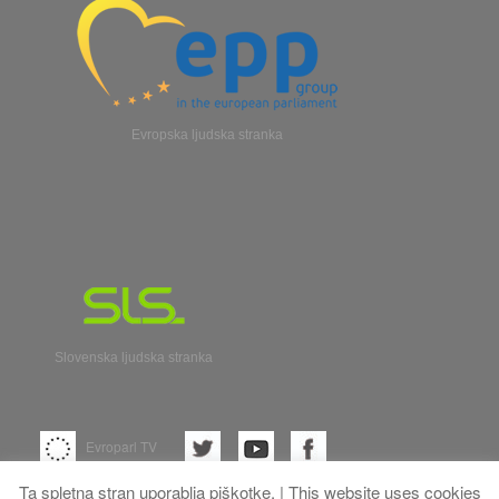
Evropska ljudska stranka
Slovenska ljudska stranka
Evroparl TV
Ta spletna stran uporablja piškotke. | This website uses cookies