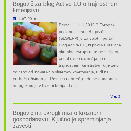
Bogovič za Blog Active EU o trajnostnem
kmetijstvu
1. 07. 2016
Bruselj, 1. julij 2016 ? Evropski
poslanec Franc Bogovič
(SLS/EPP) je za spletni portal
Blog Active EU, ki pokriva različne
aktualne evropske teme s ciljem,
podal svoje razmišljanje o
trajnostnem kmetijstvu, ki je zelo
odvisno od inovativnih sistemov kmetovanja, tudi na
področju živinoreje. Resnica namreč je, da se dandanes
mnogi kmetje v Evropi borijo, da
→
Več
Bogovič na okrogli mizi o krožnem
gospodarstvu: Ključno je spreminjanje
zavesti