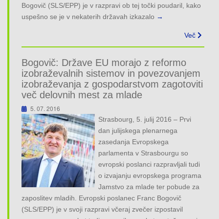
Bogovič (SLS/EPP) je v razpravi ob tej točki poudaril, kako
uspešno se je v nekaterih državah izkazalo
→
Več
Bogovič: Države EU morajo z reformo
izobraževalnih sistemov in povezovanjem
izobraževanja z gospodarstvom zagotoviti
več delovnih mest za mlade
5. 07. 2016
Strasbourg, 5. julij 2016 – Prvi
dan julijskega plenarnega
zasedanja Evropskega
parlamenta v Strasbourgu so
evropski poslanci razpravljali tudi
o izvajanju evropskega programa
Jamstvo za mlade ter pobude za
zaposlitev mladih. Evropski poslanec Franc Bogovič
(SLS/EPP) je v svoji razpravi včeraj zvečer izpostavil