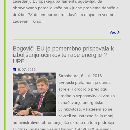
zasedanju Evropskega parlamenta ugotavljal, da
obravnavano poročilo kaže na ključne probleme današnje
družbe. ?Z delom borbe proti davčnim utajam in vsemi
zadevami, ki so
→
Več
Bogovič: EU je pomembno prispevala k
izboljšanju učinkovite rabe energije ?
URE
6. 07. 2016
Strasbourg, 6. julij 2016 –
Evropski parlament je danes
sprejel Poročilo o predlogu
uredbe o vzpostavitvi okvira za
označevanje energetske
učinkovitosti, v katerem so se
zavzeli za ustreznejše in manj
administrativno obremenjujoče ukrepe na tem področju.
Evropski poslanec Franc Bogovič (SLS/EPP) je v svoji