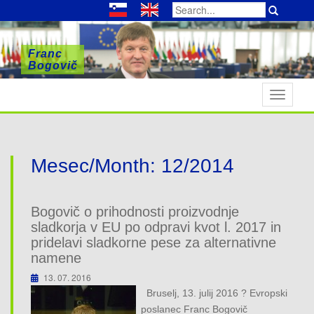
Search
for:
Franc
Franc
Franc
Bogovič
Bogovič
Bogovič
T
o
g
g
l
Mesec/Month:
12/2014
e
n
a
Bogovič o prihodnosti proizvodnje
v
sladkorja v EU po odpravi kvot l. 2017 in
i
pridelavi sladkorne pese za alternativne
namene
g
a
13. 07. 2016
t
Bruselj, 13. julij 2016 ? Evropski
i
poslanec Franc Bogovič