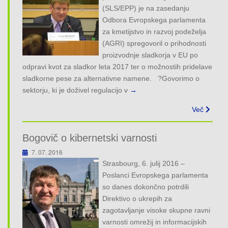
o
(SLS/EPP) je na zasedanju
n
Odbora Evropskega parlamenta
za kmetijstvo in razvoj podeželja
(AGRI) spregovoril o prihodnosti
proizvodnje sladkorja v EU po
odpravi kvot za sladkor leta 2017 ter o možnostih pridelave
sladkorne pese za alternativne namene. ?Govorimo o
sektorju, ki je doživel regulacijo v
→
Več
Bogovič o kibernetski varnosti
7. 07. 2016
Strasbourg, 6. julij 2016 –
Poslanci Evropskega parlamenta
so danes dokončno potrdili
Direktivo o ukrepih za
zagotavljanje visoke skupne ravni
varnosti omrežij in informacijskih