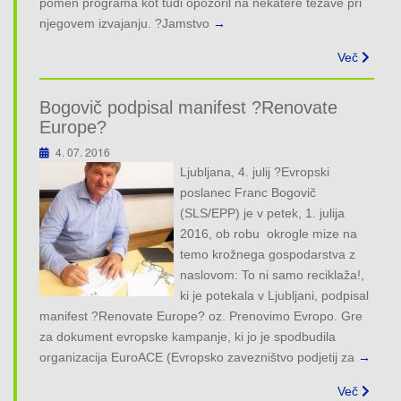
pomen programa kot tudi opozoril na nekatere težave pri
njegovem izvajanju. ?Jamstvo
→
Več
Bogovič podpisal manifest ?Renovate
Europe?
4. 07. 2016
Ljubljana, 4. julij ?Evropski
poslanec Franc Bogovič
(SLS/EPP) je v petek, 1. julija
2016, ob robu okrogle mize na
temo krožnega gospodarstva z
naslovom: To ni samo reciklaža!,
ki je potekala v Ljubljani, podpisal
manifest ?Renovate Europe? oz. Prenovimo Evropo. Gre
za dokument evropske kampanje, ki jo je spodbudila
organizacija EuroACE (Evropsko zavezništvo podjetij za
→
Več